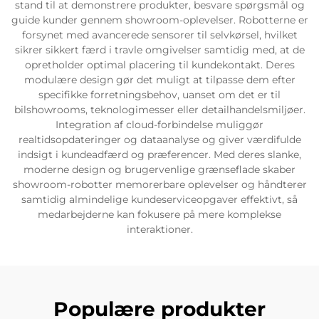
stand til at demonstrere produkter, besvare spørgsmål og
guide kunder gennem showroom-oplevelser. Robotterne er
Servicesupport
forsynet med avancerede sensorer til selvkørsel, hvilket
sikrer sikkert færd i travle omgivelser samtidig med, at de
opretholder optimal placering til kundekontakt. Deres
Kontakt os
modulære design gør det muligt at tilpasse dem efter
specifikke forretningsbehov, uanset om det er til
bilshowrooms, teknologimesser eller detailhandelsmiljøer.
Integration af cloud-forbindelse muliggør
realtidsopdateringer og dataanalyse og giver værdifulde
indsigt i kundeadfærd og præferencer. Med deres slanke,
moderne design og brugervenlige grænseflade skaber
showroom-robotter memorerbare oplevelser og håndterer
samtidig almindelige kundeserviceopgaver effektivt, så
medarbejderne kan fokusere på mere komplekse
interaktioner.
Populære produkter