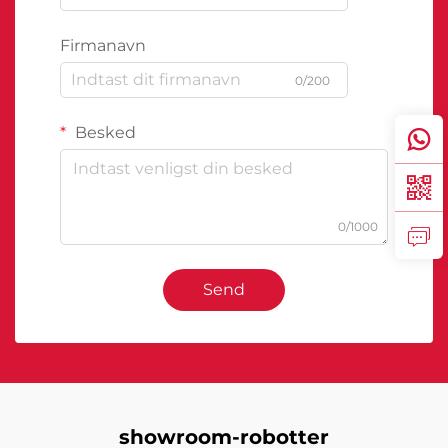
Firmanavn
0/200
Besked
0/1000
Send
showroom-robotter