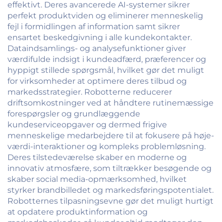
effektivt. Deres avancerede AI-systemer sikrer
perfekt produktviden og eliminerer menneskelig
fejl i formidlingen af information samt sikrer
ensartet beskedgivning i alle kundekontakter.
Dataindsamlings- og analysefunktioner giver
værdifulde indsigt i kundeadfærd, præferencer og
hyppigt stillede spørgsmål, hvilket gør det muligt
for virksomheder at optimere deres tilbud og
markedsstrategier. Robotterne reducerer
driftsomkostninger ved at håndtere rutinemæssige
forespørgsler og grundlæggende
kundeserviceopgaver og dermed frigive
menneskelige medarbejdere til at fokusere på høje-
værdi-interaktioner og kompleks problemløsning.
Deres tilstedeværelse skaber en moderne og
innovativ atmosfære, som tiltrækker besøgende og
skaber social media-opmærksomhed, hvilket
styrker brandbilledet og markedsføringspotentialet.
Robotternes tilpasningsevne gør det muligt hurtigt
at opdatere produktinformation og