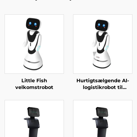
Little Fish
Hurtigtsælgende AI-
velkomstrobot
logistikrobot til
servering og levering
af mad til restauranter
og hoteller