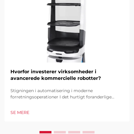
Hvorfor investerer virksomheder i
avancerede kommercielle robotter?
Stigningen i automatisering i moderne
forretningsoperationer I det hurtigt foranderlige
forretningsmiljø i dag er kommercielle robotter
blevet en hjørnesten i industrielle og operationelle
SE MERE
excellence. Disse sofistikerede maskiner
transformerer måden, hvorpå virksomheder tilgår...