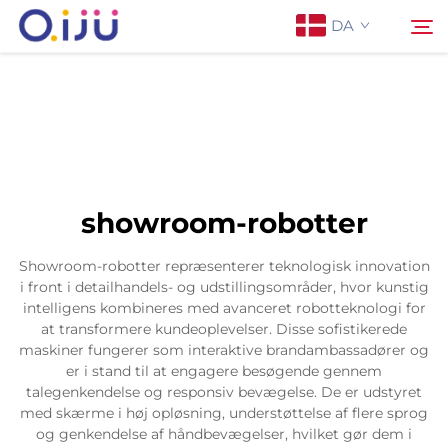
DA
Forside
Søg
Om os
showroom-robotter
Produkter
Showroom-robotter repræsenterer teknologisk innovation
i front i detailhandels- og udstillingsområder, hvor kunstig
Anvendelse
intelligens kombineres med avanceret robotteknologi for
at transformere kundeoplevelser. Disse sofistikerede
maskiner fungerer som interaktive brandambassadører og
Sag
er i stand til at engagere besøgende gennem
talegenkendelse og responsiv bevægelse. De er udstyret
med skærme i høj opløsning, understøttelse af flere sprog
Nyheder
og genkendelse af håndbevægelser, hvilket gør dem i