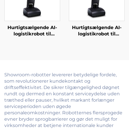
Hurtigtsælgende AI-
Hurtigtsælgende AI-
logistikrobot til
logistikrobot til
servering og levering
servering og levering
af mad til restauranter
af mad til restauranter
og hoteller
og hoteller
Showroom-robotter levererer betydelige fordele,
som revolutionerer kundekontakt og
driftseffektivitet. De sikrer tilgængelighed døgnet
rundt og dermed en konstant serviceydelse uden
træthed eller pauser, hvilket markant forlænger
serviceperioden uden øgede
personaleomkostninger. Robotternes flersprogede
evner bryder sprogbarrierer og gør det muligt for
virksomheder at betjene internationale kunder