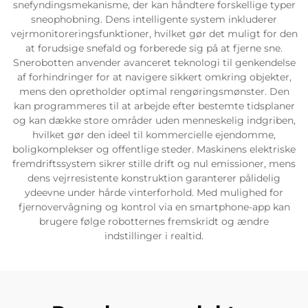
snefyndingsmekanisme, der kan håndtere forskellige typer
sneophobning. Dens intelligente system inkluderer
Servicesupport
vejrmonitoreringsfunktioner, hvilket gør det muligt for den
at forudsige snefald og forberede sig på at fjerne sne.
Snerobotten anvender avanceret teknologi til genkendelse
Kontakt os
af forhindringer for at navigere sikkert omkring objekter,
mens den opretholder optimal rengøringsmønster. Den
kan programmeres til at arbejde efter bestemte tidsplaner
og kan dække store områder uden menneskelig indgriben,
hvilket gør den ideel til kommercielle ejendomme,
boligkomplekser og offentlige steder. Maskinens elektriske
fremdriftssystem sikrer stille drift og nul emissioner, mens
dens vejrresistente konstruktion garanterer pålidelig
ydeevne under hårde vinterforhold. Med mulighed for
fjernovervågning og kontrol via en smartphone-app kan
brugere følge robotternes fremskridt og ændre
indstillinger i realtid.