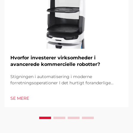
Hvorfor investerer virksomheder i
avancerede kommercielle robotter?
Stigningen i automatisering i moderne
forretningsoperationer I det hurtigt foranderlige
forretningsmiljø i dag er kommercielle robotter
blevet en hjørnesten i industrielle og operationelle
SE MERE
excellence. Disse sofistikerede maskiner
transformerer måden, hvorpå virksomheder tilgår...