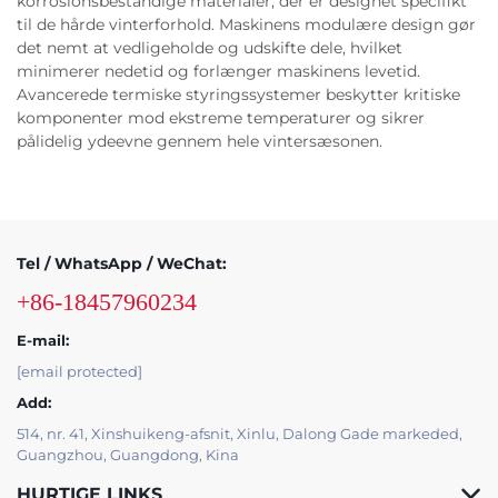
korrosionsbestandige materialer, der er designet specifikt
til de hårde vinterforhold. Maskinens modulære design gør
det nemt at vedligeholde og udskifte dele, hvilket
minimerer nedetid og forlænger maskinens levetid.
Avancerede termiske styringssystemer beskytter kritiske
komponenter mod ekstreme temperaturer og sikrer
pålidelig ydeevne gennem hele vintersæsonen.
Tel / WhatsApp / WeChat:
+86-18457960234
E-mail:
[email protected]
Add:
514, nr. 41, Xinshuikeng-afsnit, Xinlu, Dalong Gade markeded,
Guangzhou, Guangdong, Kina
HURTIGE LINKS