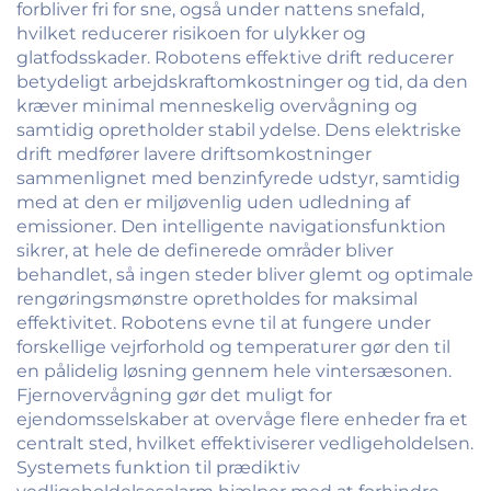
forbliver fri for sne, også under nattens snefald,
hvilket reducerer risikoen for ulykker og
glatfodsskader. Robotens effektive drift reducerer
betydeligt arbejdskraftomkostninger og tid, da den
kræver minimal menneskelig overvågning og
samtidig opretholder stabil ydelse. Dens elektriske
drift medfører lavere driftsomkostninger
sammenlignet med benzinfyrede udstyr, samtidig
med at den er miljøvenlig uden udledning af
emissioner. Den intelligente navigationsfunktion
sikrer, at hele de definerede områder bliver
behandlet, så ingen steder bliver glemt og optimale
rengøringsmønstre opretholdes for maksimal
effektivitet. Robotens evne til at fungere under
forskellige vejrforhold og temperaturer gør den til
en pålidelig løsning gennem hele vintersæsonen.
Fjernovervågning gør det muligt for
ejendomsselskaber at overvåge flere enheder fra et
centralt sted, hvilket effektiviserer vedligeholdelsen.
Systemets funktion til prædiktiv