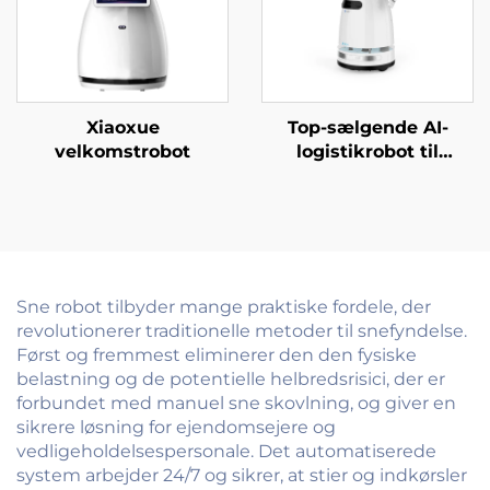
Xiaoxue
Top-sælgende AI-
velkomstrobot
logistikrobot til
madservering og
levering
Tjenesterobotter til
restaurant- og
hoteludstyr
Sne robot tilbyder mange praktiske fordele, der
revolutionerer traditionelle metoder til snefyndelse.
Først og fremmest eliminerer den den fysiske
belastning og de potentielle helbredsrisici, der er
forbundet med manuel sne skovlning, og giver en
sikrere løsning for ejendomsejere og
vedligeholdelsespersonale. Det automatiserede
system arbejder 24/7 og sikrer, at stier og indkørsler