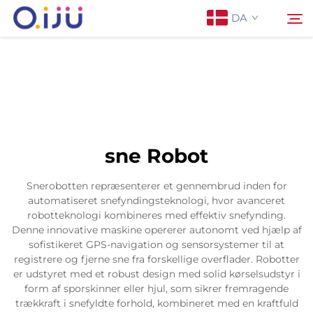
DA
Forside
Søg
Om os
sne Robot
Produkter
Snerobotten repræsenterer et gennembrud inden for
automatiseret snefyndingsteknologi, hvor avanceret
Anvendelse
robotteknologi kombineres med effektiv snefynding.
Denne innovative maskine opererer autonomt ved hjælp af
sofistikeret GPS-navigation og sensorsystemer til at
Sag
registrere og fjerne sne fra forskellige overflader. Robotter
er udstyret med et robust design med solid kørselsudstyr i
form af sporskinner eller hjul, som sikrer fremragende
Nyheder
trækkraft i snefyldte forhold, kombineret med en kraftfuld