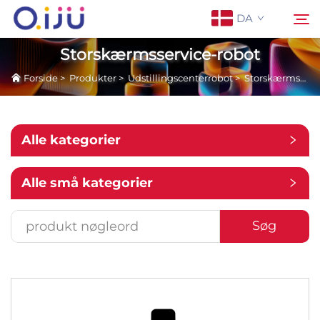
DA
Storskærmsservice-robot
Forside
>
Produkter
>
Udstillingscenterrobot
>
Storskærmsservice-robot
Forside
Søg
Om os
Alle kategorier
Produkter
Alle små kategorier
Anvendelse
Søg
Sag
Nyheder