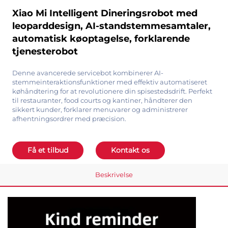
Xiao Mi Intelligent Dineringsrobot med
leoparddesign, AI-standstemmesamtaler,
automatisk køoptagelse, forklarende
tjenesterobot
Denne avancerede servicebot kombinerer AI-
stemmeinteraktionsfunktioner med effektiv automatiseret
køhåndtering for at revolutionere din spisestedsdrift. Perfekt
til restauranter, food courts og kantiner, håndterer den
sikkert kunder, forklarer menuvarer og administrerer
afhentningsordrer med præcision.
Få et tilbud
Kontakt os
Beskrivelse