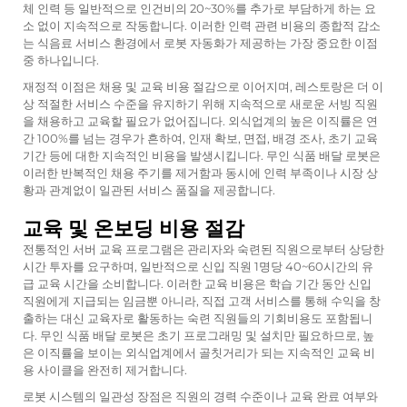
체 인력 등 일반적으로 인건비의 20~30%를 추가로 부담하게 하는 요
소 없이 지속적으로 작동합니다. 이러한 인력 관련 비용의 종합적 감소
는 식음료 서비스 환경에서 로봇 자동화가 제공하는 가장 중요한 이점
중 하나입니다.
재정적 이점은 채용 및 교육 비용 절감으로 이어지며, 레스토랑은 더 이
상 적절한 서비스 수준을 유지하기 위해 지속적으로 새로운 서빙 직원
을 채용하고 교육할 필요가 없어집니다. 외식업계의 높은 이직률은 연
간 100%를 넘는 경우가 흔하여, 인재 확보, 면접, 배경 조사, 초기 교육
기간 등에 대한 지속적인 비용을 발생시킵니다. 무인 식품 배달 로봇은
이러한 반복적인 채용 주기를 제거함과 동시에 인력 부족이나 시장 상
황과 관계없이 일관된 서비스 품질을 제공합니다.
교육 및 온보딩 비용 절감
전통적인 서버 교육 프로그램은 관리자와 숙련된 직원으로부터 상당한
시간 투자를 요구하며, 일반적으로 신입 직원 1명당 40~60시간의 유
급 교육 시간을 소비합니다. 이러한 교육 비용은 학습 기간 동안 신입
직원에게 지급되는 임금뿐 아니라, 직접 고객 서비스를 통해 수익을 창
출하는 대신 교육자로 활동하는 숙련 직원들의 기회비용도 포함됩니
다. 무인 식품 배달 로봇은 초기 프로그래밍 및 설치만 필요하므로, 높
은 이직률을 보이는 외식업계에서 골칫거리가 되는 지속적인 교육 비
용 사이클을 완전히 제거합니다.
로봇 시스템의 일관성 장점은 직원의 경력 수준이나 교육 완료 여부와