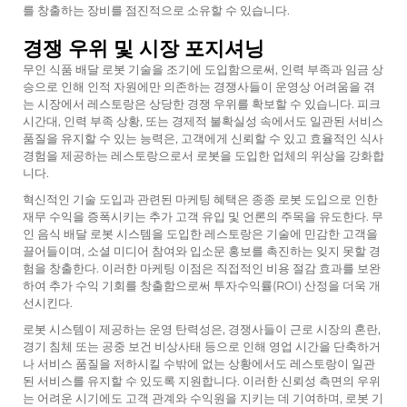
를 창출하는 장비를 점진적으로 소유할 수 있습니다.
경쟁 우위 및 시장 포지셔닝
무인 식품 배달 로봇 기술을 조기에 도입함으로써, 인력 부족과 임금 상
승으로 인해 인적 자원에만 의존하는 경쟁사들이 운영상 어려움을 겪
는 시장에서 레스토랑은 상당한 경쟁 우위를 확보할 수 있습니다. 피크
시간대, 인력 부족 상황, 또는 경제적 불확실성 속에서도 일관된 서비스
품질을 유지할 수 있는 능력은, 고객에게 신뢰할 수 있고 효율적인 식사
경험을 제공하는 레스토랑으로서 로봇을 도입한 업체의 위상을 강화합
니다.
혁신적인 기술 도입과 관련된 마케팅 혜택은 종종 로봇 도입으로 인한
재무 수익을 증폭시키는 추가 고객 유입 및 언론의 주목을 유도한다. 무
인 음식 배달 로봇 시스템을 도입한 레스토랑은 기술에 민감한 고객을
끌어들이며, 소셜 미디어 참여와 입소문 홍보를 촉진하는 잊지 못할 경
험을 창출한다. 이러한 마케팅 이점은 직접적인 비용 절감 효과를 보완
하여 추가 수익 기회를 창출함으로써 투자수익률(ROI) 산정을 더욱 개
선시킨다.
로봇 시스템이 제공하는 운영 탄력성은, 경쟁사들이 근로 시장의 혼란,
경기 침체 또는 공중 보건 비상사태 등으로 인해 영업 시간을 단축하거
나 서비스 품질을 저하시킬 수밖에 없는 상황에서도 레스토랑이 일관
된 서비스를 유지할 수 있도록 지원합니다. 이러한 신뢰성 측면의 우위
는 어려운 시기에도 고객 관계와 수익원을 지키는 데 기여하며, 로봇 기