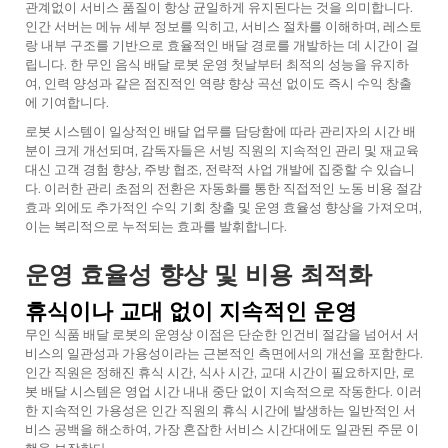
관계없이 서비스 품질이 항상 균일하게 유지된다는 것을 의미합니다.
인간 서버는 메뉴 세부 정보를 익히고, 서비스 절차를 이해하며, 레스토
랑 내부 구조를 기반으로 효율적인 배달 경로를 개발하는 데 시간이 걸
립니다. 한
무인 음식 배달 로봇
운영 첫날부터 최적의 성능을 유지하
여, 인력 양성과 같은 점진적인 역량 향상 곡선 없이도 즉시 수익 창출
에 기여합니다.
로봇 시스템이 일상적인 배달 업무를 담당함에 따라 관리자의 시간 배
분이 크게 개선되며, 감독자들은 서빙 직원의 지속적인 관리 및 재교육
대신 고객 경험 향상, 주방 협조, 전략적 사업 개발에 집중할 수 있습니
다. 이러한 관리 초점의 전환은 자동화를 통한 직접적인 노동 비용 절감
효과 외에도 추가적인 수익 기회 창출 및 운영 효율성 향상을 가져오며,
이는 복리적으로 누적되는 효과를 발휘합니다.
운영 효율성 향상 및 비용 최적화
휴식이나 교대 없이 지속적인 운영
무인 식품 배달 로봇의 운영상 이점은 단순한 인건비 절감을 넘어서 서
비스의 일관성과 가용성이라는 근본적인 측면에서의 개선을 포함한다.
인간 직원은 정해진 휴식 시간, 식사 시간, 교대 시간이 필요하지만, 로
봇 배달 시스템은 영업 시간 내내 중단 없이 지속적으로 작동한다. 이러
한 지속적인 가용성은 인간 직원의 휴식 시간에 발생하는 일반적인 서
비스 공백을 해소하여, 가장 혼잡한 서비스 시간대에도 일관된 주문 이
행을 보장한다.