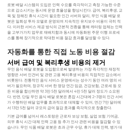
로봇 배달 시스템의 도입은 인력 수요를 즉각적이고 측정 가능한 수준
으로 감소시키는 동시에 운영 효율성을 향상시킨다. 급여, 복리후생, 교
육 및 정해진 휴식 시간이 필요한 인간 서버와 달리, 무인 식품 배달 로
봇은 일회성 투자 모델로 운영되며 지속적인 유지보수 비용이 극히 적
다. 이러한 서비스 제공 방식의 근본적 전환을 통해 캐터링 업체는 인력
을 고부가가치 업무로 재배치함과 동시에 자동화된 주문 이행 프로세
스를 통해 장기적으로 막대한 비용 절감 효과를 달성할 수 있다.
자동화를 통한 직접 노동 비용 절감
서버 급여 및 복리후생 비용의 제거
무인 음식 배달 로봇을 도입함으로써 발생하는 가장 즉각적인 재정적
영향은 서버 인건비 및 관련 고용 복리후생 비용의 직접적인 감소에서
비롯된다. 전통적인 음식 서비스 운영에서는 성수기 동안 여러 명의 서
버가 필요하며, 정규직 서버 한 명당 연간 임금, 건강보험, 근로세 등 모
든 비용을 합산하면 약 3만 5천 달러에서 4만 5천 달러 정도가 소요된
다. 반면, 단일 무인 음식 배달 로봇은 혼잡 시간대에 2~3명의 인간 서버
가 수행하던 배달 업무를 효과적으로 대체할 수 있어, 연간 7만 달러에
서 13만 5천 달러 규모의 급여 절감 효과를 즉각적으로 창출한다.
기본 급여를 넘어서 레스토랑은 근로자 보상 보험, 실업 보험 기여금,
의무 휴식 시간 대체 인력 고용 등 추가 인사 관련 비용을 절감할 수 있
습니다. 무인 식품 배달 로봇은 초과 근무 수당, 휴가 대체 인력, 병가 대