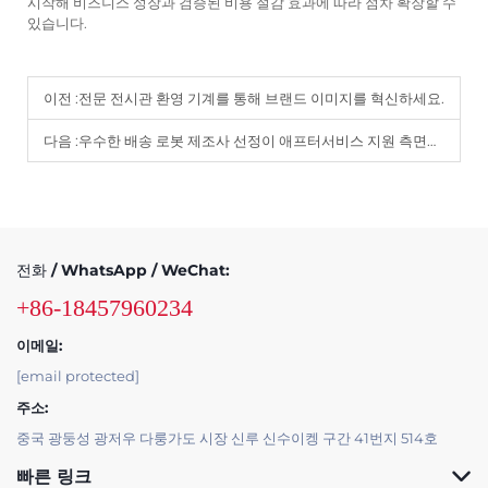
시작해 비즈니스 성장과 검증된 비용 절감 효과에 따라 점차 확장할 수
있습니다.
이전 :
전문 전시관 환영 기계를 통해 브랜드 이미지를 혁신하세요.
다음 :
우수한 배송 로봇 제조사 선정이 애프터서비스 지원 측면에서 왜 중요한가.
전화 / WhatsApp / WeChat:
+86-18457960234
이메일:
[email protected]
주소:
중국 광둥성 광저우 다룽가도 시장 신루 신수이켕 구간 41번지 514호
빠른 링크