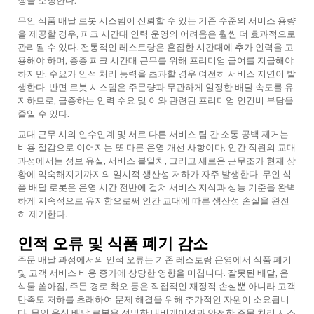
무인 식품 배달 로봇 시스템이 신뢰할 수 있는 기준 수준의 서비스 용량
을 제공할 경우, 피크 시간대 인력 운영의 어려움은 훨씬 더 효과적으로
관리될 수 있다. 전통적인 레스토랑은 혼잡한 시간대에 추가 인력을 고
용해야 하며, 종종 피크 시간대 근무를 위해 프리미엄 급여를 지급해야
하지만, 수요가 인적 처리 능력을 초과할 경우 여전히 서비스 지연이 발
생한다. 반면 로봇 시스템은 주문량과 무관하게 일정한 배달 속도를 유
지하므로, 급증하는 인력 수요 및 이와 관련된 프리미엄 인건비 부담을
줄일 수 있다.
교대 근무 시의 인수인계 및 서로 다른 서비스 팀 간 소통 공백 제거는
비용 절감으로 이어지는 또 다른 운영 개선 사항이다. 인간 직원의 교대
과정에서는 정보 유실, 서비스 불일치, 그리고 새로운 근무조가 현재 상
황에 익숙해지기까지의 일시적 생산성 저하가 자주 발생한다. 무인 식
품 배달 로봇은 운영 시간 전반에 걸쳐 서비스 지식과 성능 기준을 완벽
하게 지속적으로 유지함으로써 인간 교대에 따른 생산성 손실을 완전
히 제거한다.
인적 오류 및 식품 폐기 감소
주문 배달 과정에서의 인적 오류는 기존 레스토랑 운영에서 식품 폐기
및 고객 서비스 비용 증가에 상당한 영향을 미칩니다. 잘못된 배달, 음
식물 쏟아짐, 주문 경로 착오 등은 직접적인 재정적 손실뿐 아니라 고객
만족도 저하를 초래하여 문제 해결을 위해 추가적인 자원이 소요됩니
다. 무인 음식 배달 로봇은 정밀한 내비게이션과 안전한 주문 처리 시스