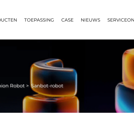
DUCTEN
TOEPASSING
CASE
NIEUWS
SERVICEO
ion Robot
>
Sanbot-robot