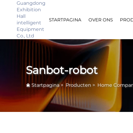
Guangdong
Exhibition
Hall
STARTPAGINA
OVER ONS
PRO
intelligent
Equipment
Co., Ltd
Sanbot-robot
Startpagina
>
Producten
>
Home Compan