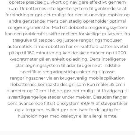
oprette præcise gulvkort og navigere effektivt gennem
rum. Robotternes intelligente system til genkendelse af
Servicesupport
forhindringer gør det muligt for den at undvige møbler og
andre genstande, mens den stadig opretholder optimal
rengøringsmønster. Med sit dobbelte rengøringssystem
Kontakt os
kan den problemfrit skifte mellem forskellige gulvtyper, fra
trægulve til tæpper, og justere rengøringsmodusen
automatisk. Timo-robotten har en kraftfuld batterilevetid
på op til 180 minutter og kan dække områder op til 200
kvadratmeter på en enkelt opladning. Dens intelligente
planlægningssystem tillader brugerne at indstille
specifikke rengøringstidspunkter og tilpasse
rengøringszoner via en brugervenlig mobilapplikation.
Robotternes kompakte design, som kun måler 35 cm i
diameter og 10 cm i højde, gør det muligt at få adgang til
sværtilgængelige steder under møbler. Desuden fanger
dens avancerede filtrationssystem 99,9 % af støvpartikler
og allergener, hvilket gør den især fordelagtig for
husholdninger med kæledyr eller allergi ramte.