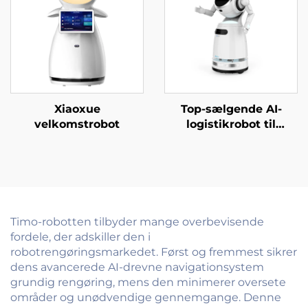
Xiaoxue
Top-sælgende AI-
velkomstrobot
logistikrobot til
madservering og
levering
Tjenesterobotter til
restaurant- og
hoteludstyr
Timo-robotten tilbyder mange overbevisende
fordele, der adskiller den i
robotrengøringsmarkedet. Først og fremmest sikrer
dens avancerede AI-drevne navigationsystem
grundig rengøring, mens den minimerer oversete
områder og unødvendige gennemgange. Denne