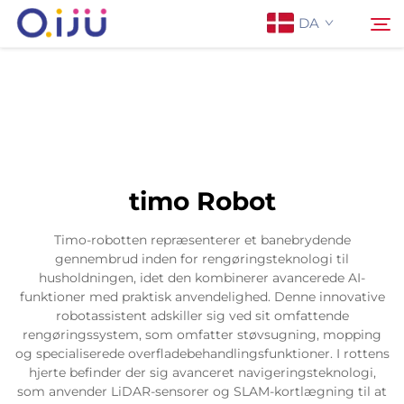
DA
Forside
Søg
Om os
timo Robot
Produkter
Timo-robotten repræsenterer et banebrydende
gennembrud inden for rengøringsteknologi til
Anvendelse
husholdningen, idet den kombinerer avancerede AI-
funktioner med praktisk anvendelighed. Denne innovative
robotassistent adskiller sig ved sit omfattende
Sag
rengøringssystem, som omfatter støvsugning, mopping
og specialiserede overfladebehandlingsfunktioner. I rottens
hjerte befinder der sig avanceret navigeringsteknologi,
Nyheder
som anvender LiDAR-sensorer og SLAM-kortlægning til at