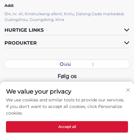
Add:
514, nr. 41, Xinshuikeng-afsnit, Xinlu, Dalong Gade markeded,
Guangzhou, Guangdong, Kina
HURTIGE LINKS
PRODUKTER
Følg os
We value your privacy
Copyright © 2025 China Guangdong Udstillingshal Intelligent
We use cookies and similar tools to provide our services.
Equipment Co., Ltd. Alle rettigheder forbeholdes. -
If you don't want to accept all cookies, click Personalize
Privatlivspolitik
cookies.
Accept all