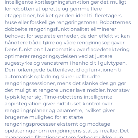
intelligente kortlægningsfunktion gør det muligt
for robotten at oprette og gemme flere
etageplaner, hvilket gør den ideel til fleretagers
huse eller forskellige rengøringszoner. Robotternes
dobbelte rengøringsfunktionalitet eliminerer
behovet for separate enheder, da den effektivt kan
håndtere både tørre og våde rengøringsopgaver.
Dens funktion til automatisk overfladedetektering
optimerer rengøringsydelsen ved at justere
sugestyrke og vandstrøm i henhold til gulvtypen.
Den forlængede batterilevetid og funktionen til
automatisk opladning sikrer uafbrudte
rengøringssessioner, mens det slanke design gør
det muligt at rengøre under lave møbler, hvor støv
typisk lejrer sig. Timo-robottens intelligente
appintegration giver hidtil uset kontrol over
rengøringsplaner og parametre, hvilket giver
brugerne mulighed for at starte
rengøringsprocesser eksternt og modtage
opdateringer om rengøringens status i realtid. Det
avancerede filtrationssystem forbedrer ikke kun