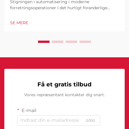
Stigningen i automatisering i moderne
forretningsoperationer I det hurtigt foranderlige
forretningsmiljø i dag er kommercielle robotter
blevet en hjørnesten i industrielle og operationelle
SE MERE
excellence. Disse sofistikerede maskiner
transformerer måden, hvorpå virksomheder tilgår...
Få et gratis tilbud
Vores repræsentant kontakter dig snart.
E-mail
0/100