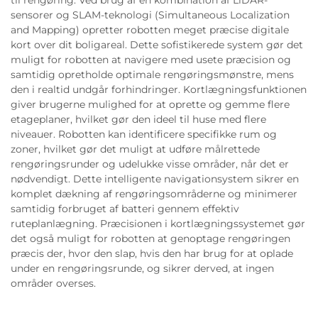
til rengøring. Ved brug af en kombination af LiDAR-
sensorer og SLAM-teknologi (Simultaneous Localization
and Mapping) opretter robotten meget præcise digitale
kort over dit boligareal. Dette sofistikerede system gør det
muligt for robotten at navigere med usete præcision og
samtidig opretholde optimale rengøringsmønstre, mens
den i realtid undgår forhindringer. Kortlægningsfunktionen
giver brugerne mulighed for at oprette og gemme flere
etageplaner, hvilket gør den ideel til huse med flere
niveauer. Robotten kan identificere specifikke rum og
zoner, hvilket gør det muligt at udføre målrettede
rengøringsrunder og udelukke visse områder, når det er
nødvendigt. Dette intelligente navigationsystem sikrer en
komplet dækning af rengøringsområderne og minimerer
samtidig forbruget af batteri gennem effektiv
ruteplanlægning. Præcisionen i kortlægningssystemet gør
det også muligt for robotten at genoptage rengøringen
præcis der, hvor den slap, hvis den har brug for at oplade
under en rengøringsrunde, og sikrer derved, at ingen
områder overses.