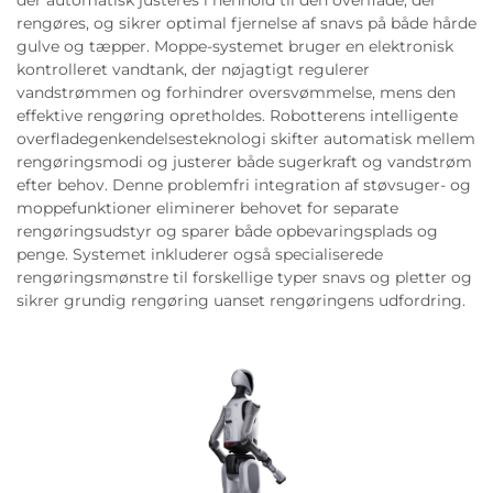
der automatisk justeres i henhold til den overflade, der
rengøres, og sikrer optimal fjernelse af snavs på både hårde
gulve og tæpper. Moppe-systemet bruger en elektronisk
kontrolleret vandtank, der nøjagtigt regulerer
vandstrømmen og forhindrer oversvømmelse, mens den
effektive rengøring opretholdes. Robotterens intelligente
overfladegenkendelsesteknologi skifter automatisk mellem
rengøringsmodi og justerer både sugerkraft og vandstrøm
efter behov. Denne problemfri integration af støvsuger- og
moppefunktioner eliminerer behovet for separate
rengøringsudstyr og sparer både opbevaringsplads og
penge. Systemet inkluderer også specialiserede
rengøringsmønstre til forskellige typer snavs og pletter og
sikrer grundig rengøring uanset rengøringens udfordring.