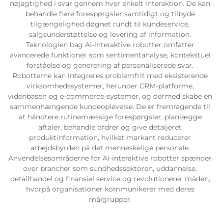
nøjagtighed i svar gennem hver enkelt interaktion. De kan
behandle flere forespørgsler samtidigt og tilbyde
Servicesupport
tilgængelighed døgnet rundt til kundeservice,
salgsunderstøttelse og levering af information.
Teknologien bag AI-interaktive robotter omfatter
Kontakt os
avancerede funktioner som sentimentanalyse, kontekstuel
forståelse og generering af personaliserede svar.
Robotterne kan integreres problemfrit med eksisterende
virksomhedssystemer, herunder CRM-platforme,
videnbasen og e-commerce-systemer, og dermed skabe en
sammenhængende kundeoplevelse. De er fremragende til
at håndtere rutinemæssige forespørgsler, planlægge
aftaler, behandle ordrer og give detaljeret
produktinformation, hvilket markant reducerer
arbejdsbyrden på det menneskelige personale.
Anvendelsesområderne for AI-interaktive robotter spænder
over brancher som sundhedssektoren, uddannelse,
detailhandel og finansiel service og revolutionerer måden,
hvorpå organisationer kommunikerer med deres
målgrupper.