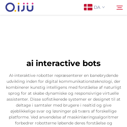
DA
Forside
Søg
Om os
ai interactive bots
Produkter
AI-interaktive robotter repræsenterer en banebrydende
udvikling inden for digital kommunikationsteknologi, der
Anvendelse
kombinerer kunstig intelligens med forståelse af naturligt
sprog for at skabe dynamiske og responsivrige virtuelle
assistenter. Disse sofistikerede systemer er designet til at
Sag
deltage i samtaler med brugere i realtid og give
øjeblikkelige svar og løsninger på tværs af forskellige
platforme. Ved anvendelse af maskinlæringsalgoritmer
Nyheder
forbedrer robotterne løbende deres forståelse og