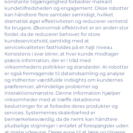
konstante tilgængelighed forbedrer markant
kundetilfredsheden og engagement. Disse robotter
kan håndtere flere samtaler samtidigt, hvilket
dramatisk øger effektiviteten og reducerer ventetid
for brugere. Økonomisk effektivitet er en anden stor
fordel, da de reducerer behovet for store
kundeservicehold, samtidig med at
servicekvaliteten fastholdes på et højt niveau.
Konsistens i svar sikrer, at hver kunde modtager
præcis information, der er i tråd med
virksomhedens politikker og standarder. AI-robotter
er også fremragende til dataindsamling og analyse
og indhenter værdifulde indsights om kundernes
præferencer, almindelige problemer og
interaktionsmønstre. Denne information hjælper
virksomheder med at træffe datadrevne
beslutninger for at forbedre deres produkter og
services. Systemernes skalerbarhed er
bemærkelsesværdig, da de nemt kan håndtere
pludselige stigninger i antallet af forespørgsler uden
at miste ydeevne. Deres evne til at lære og tilpasse