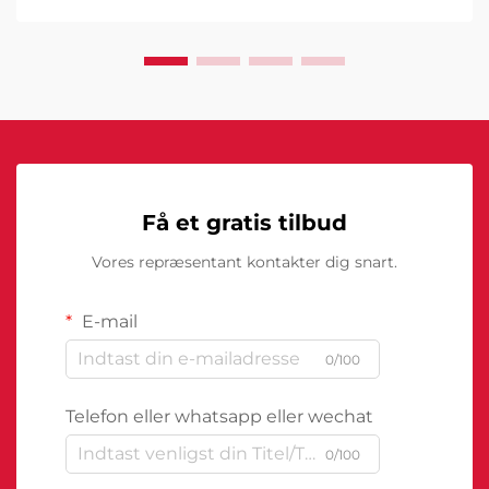
excellence. Disse sofistikerede maskiner
transformerer måden, hvorpå virksomheder tilgår...
Få et gratis tilbud
Vores repræsentant kontakter dig snart.
E-mail
0/100
Telefon eller whatsapp eller wechat
0/100