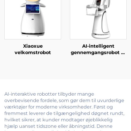
Xiaoxue
AI-intelligent
velkomstrobot
gennemgangsrobot til
gæstebetjent i
erhvervsskoler,
regeringskontorer,
hospitaler og banker
AI-interaktive robotter tilbyder mange
overbevisende fordele, som gør dem til uvurderlige
værktøjer for moderne virksomheder. Først og
fremmest leverer de tilgængelighed døgnet rundt,
hvilket sikrer, at kunder modtager øjeblikkelig
hjælp uanset tidszone eller åbningstid. Denne