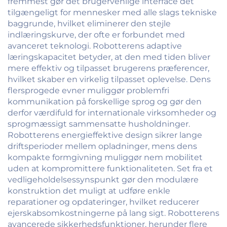
fremmest gør det brugervenlige interface det
tilgængeligt for mennesker med alle slags tekniske
baggrunde, hvilket eliminerer den stejle
indlæringskurve, der ofte er forbundet med
avanceret teknologi. Robotterens adaptive
læringskapacitet betyder, at den med tiden bliver
mere effektiv og tilpasset brugerens præferencer,
hvilket skaber en virkelig tilpasset oplevelse. Dens
flersprogede evner muliggør problemfri
kommunikation på forskellige sprog og gør den
derfor værdifuld for internationale virksomheder og
sprogmæssigt sammensatte husholdninger.
Robotterens energieffektive design sikrer lange
driftsperioder mellem opladninger, mens dens
kompakte formgivning muliggør nem mobilitet
uden at kompromittere funktionaliteten. Set fra et
vedligeholdelsessynspunkt gør den modulære
konstruktion det muligt at udføre enkle
reparationer og opdateringer, hvilket reducerer
ejerskabsomkostningerne på lang sigt. Robotterens
avancerede sikkerhedsfunktioner, herunder flere