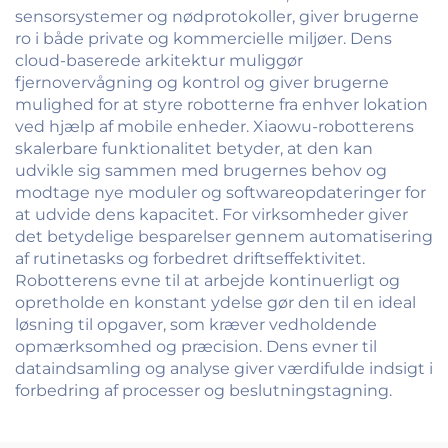
sensorsystemer og nødprotokoller, giver brugerne
ro i både private og kommercielle miljøer. Dens
cloud-baserede arkitektur muliggør
fjernovervågning og kontrol og giver brugerne
mulighed for at styre robotterne fra enhver lokation
ved hjælp af mobile enheder. Xiaowu-robotterens
skalerbare funktionalitet betyder, at den kan
udvikle sig sammen med brugernes behov og
modtage nye moduler og softwareopdateringer for
at udvide dens kapacitet. For virksomheder giver
det betydelige besparelser gennem automatisering
af rutinetasks og forbedret driftseffektivitet.
Robotterens evne til at arbejde kontinuerligt og
opretholde en konstant ydelse gør den til en ideal
løsning til opgaver, som kræver vedholdende
opmærksomhed og præcision. Dens evner til
dataindsamling og analyse giver værdifulde indsigt i
forbedring af processer og beslutningstagning.