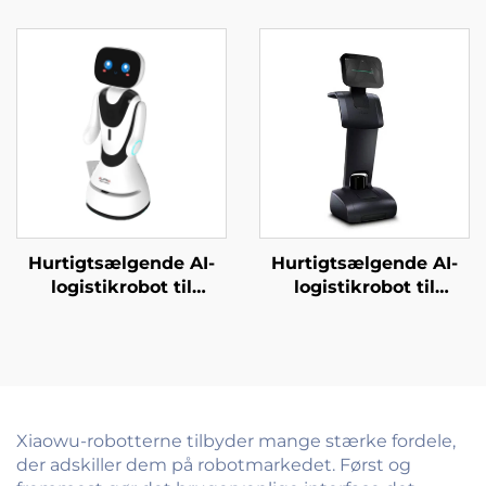
robot
Hurtigtsælgende AI-
Hurtigtsælgende AI-
logistikrobot til
logistikrobot til
servering og levering
servering og levering
af mad til restauranter
af mad til restauranter
og hoteller
og hoteller
Xiaowu-robotterne tilbyder mange stærke fordele,
der adskiller dem på robotmarkedet. Først og