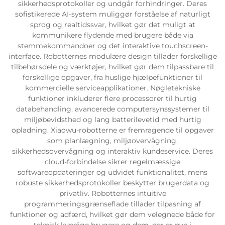
sikkerhedsprotokoller og undgår forhindringer. Deres
sofistikerede AI-system muliggør forståelse af naturligt
Servicesupport
sprog og realtidssvar, hvilket gør det muligt at
kommunikere flydende med brugere både via
stemmekommandoer og det interaktive touchscreen-
Kontakt os
interface. Robotternes modulære design tillader forskellige
tilbehørsdele og værktøjer, hvilket gør dem tilpassbare til
forskellige opgaver, fra huslige hjælpefunktioner til
kommercielle serviceapplikationer. Nøgletekniske
funktioner inkluderer flere processorer til hurtig
databehandling, avancerede computersynssystemer til
miljøbevidsthed og lang batterilevetid med hurtig
opladning. Xiaowu-robotterne er fremragende til opgaver
som planlægning, miljøovervågning,
sikkerhedsovervågning og interaktiv kundeservice. Deres
cloud-forbindelse sikrer regelmæssige
softwareopdateringer og udvidet funktionalitet, mens
robuste sikkerhedsprotokoller beskytter brugerdata og
privatliv. Robotternes intuitive
programmeringsgrænseflade tillader tilpasning af
funktioner og adfærd, hvilket gør dem velegnede både for
teknisk kyndige brugere og dem, der er nye i