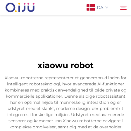
DA
Forside
Søg
Om os
xiaowu robot
Produkter
Xiaowu-robotterne repræsenterer et gennembrud inden for
intelligent robotteknologi, hvor avancerede AI-funktioner
Anvendelse
kombineres med praktisk anvendelighed til både private og
kommercielle applikationer. Denne alsidige robotassistent
har en optimal højde til menneskelig interaktion og er
Sag
udstyret med et slankt, moderne design, der problemfrit
integreres i forskellige miljøer. Udstyret med avancerede
sensorer og kameraer kan Xiaowu-robotterne navigere i
Nyheder
komplekse omgivelser, samtidig med at de overholder