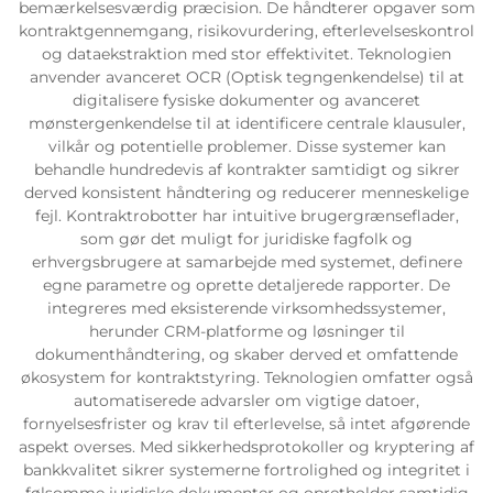
bemærkelsesværdig præcision. De håndterer opgaver som
kontraktgennemgang, risikovurdering, efterlevelseskontrol
Servicesupport
og dataekstraktion med stor effektivitet. Teknologien
anvender avanceret OCR (Optisk tegngenkendelse) til at
digitalisere fysiske dokumenter og avanceret
Kontakt os
mønstergenkendelse til at identificere centrale klausuler,
vilkår og potentielle problemer. Disse systemer kan
behandle hundredevis af kontrakter samtidigt og sikrer
derved konsistent håndtering og reducerer menneskelige
fejl. Kontraktrobotter har intuitive brugergrænseflader,
som gør det muligt for juridiske fagfolk og
erhvergsbrugere at samarbejde med systemet, definere
egne parametre og oprette detaljerede rapporter. De
integreres med eksisterende virksomhedssystemer,
herunder CRM-platforme og løsninger til
dokumenthåndtering, og skaber derved et omfattende
økosystem for kontraktstyring. Teknologien omfatter også
automatiserede advarsler om vigtige datoer,
fornyelsesfrister og krav til efterlevelse, så intet afgørende
aspekt overses. Med sikkerhedsprotokoller og kryptering af
bankkvalitet sikrer systemerne fortrolighed og integritet i
følsomme juridiske dokumenter og opretholder samtidig