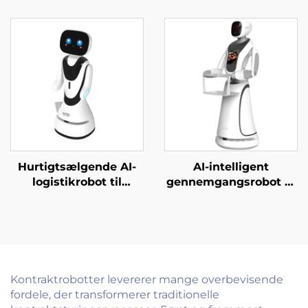
Hurtigtsælgende AI-
AI-intelligent
logistikrobot til
gennemgangsrobot til
servering og levering
gæstebetjent i
af mad Væsentlige
erhvervsskoler,
servicebotter til
regeringskontorer,
restauranter og
hospitaler og banker
hoteller
Kontraktrobotter levererer mange overbevisende
fordele, der transformerer traditionelle