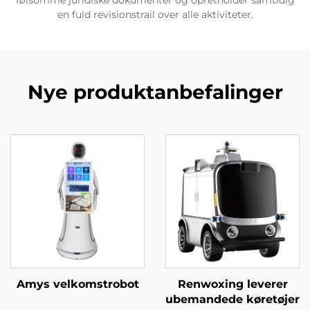
en fuld revisionstrail over alle aktiviteter.
Nye produktanbefalinger
Amys velkomstrobot
Renwoxing leverer
ubemandede køretøjer