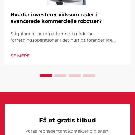
Hvorfor investerer virksomheder i
avancerede kommercielle robotter?
Stigningen i automatisering i moderne
forretningsoperationer I det hurtigt foranderlige
forretningsmiljø i dag er kommercielle robotter
blevet en hjørnesten i industrielle og operationelle
SE MERE
excellence. Disse sofistikerede maskiner
transformerer måden, hvorpå virksomheder tilgår...
Få et gratis tilbud
Vores repræsentant kontakter dig snart.