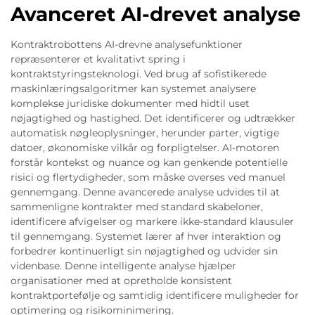
Avanceret AI-drevet analyse
Kontraktrobottens AI-drevne analysefunktioner
repræsenterer et kvalitativt spring i
kontraktstyringsteknologi. Ved brug af sofistikerede
maskinlæringsalgoritmer kan systemet analysere
komplekse juridiske dokumenter med hidtil uset
nøjagtighed og hastighed. Det identificerer og udtrækker
automatisk nøgleoplysninger, herunder parter, vigtige
datoer, økonomiske vilkår og forpligtelser. AI-motoren
forstår kontekst og nuance og kan genkende potentielle
risici og flertydigheder, som måske overses ved manuel
gennemgang. Denne avancerede analyse udvides til at
sammenligne kontrakter med standard skabeloner,
identificere afvigelser og markere ikke-standard klausuler
til gennemgang. Systemet lærer af hver interaktion og
forbedrer kontinuerligt sin nøjagtighed og udvider sin
videnbase. Denne intelligente analyse hjælper
organisationer med at opretholde konsistent
kontraktportefølje og samtidig identificere muligheder for
optimering og risikominimering.