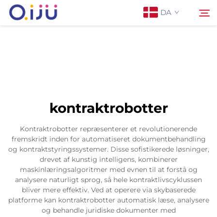
DA
Forside
Søg
Om os
kontraktrobotter
Produkter
Kontraktrobotter repræsenterer et revolutionerende
fremskridt inden for automatiseret dokumentbehandling
Anvendelse
og kontraktstyringssystemer. Disse sofistikerede løsninger,
drevet af kunstig intelligens, kombinerer
maskinlæringsalgoritmer med evnen til at forstå og
Sag
analysere naturligt sprog, så hele kontraktlivscyklussen
bliver mere effektiv. Ved at operere via skybaserede
platforme kan kontraktrobotter automatisk læse, analysere
Nyheder
og behandle juridiske dokumenter med