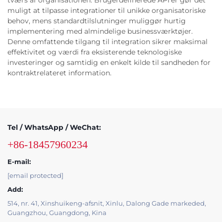
tværs af organisationen. Brugerdefinerede API'er gør det
muligt at tilpasse integrationer til unikke organisatoriske
behov, mens standardtilslutninger muliggør hurtig
implementering med almindelige businessværktøjer.
Denne omfattende tilgang til integration sikrer maksimal
effektivitet og værdi fra eksisterende teknologiske
investeringer og samtidig en enkelt kilde til sandheden for
kontraktrelateret information.
Tel / WhatsApp / WeChat:
+86-18457960234
E-mail:
[email protected]
Add:
514, nr. 41, Xinshuikeng-afsnit, Xinlu, Dalong Gade markeded,
Guangzhou, Guangdong, Kina