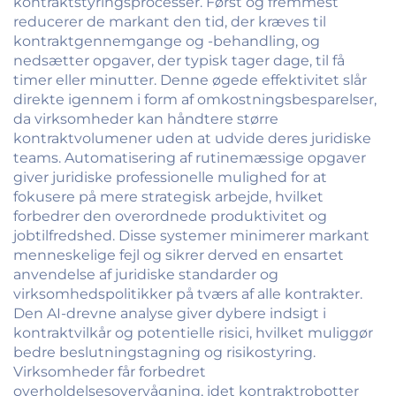
kontraktstyringsprocesser. Først og fremmest
reducerer de markant den tid, der kræves til
kontraktgennemgange og -behandling, og
nedsætter opgaver, der typisk tager dage, til få
timer eller minutter. Denne øgede effektivitet slår
direkte igennem i form af omkostningsbesparelser,
da virksomheder kan håndtere større
kontraktvolumener uden at udvide deres juridiske
teams. Automatisering af rutinemæssige opgaver
giver juridiske professionelle mulighed for at
fokusere på mere strategisk arbejde, hvilket
forbedrer den overordnede produktivitet og
jobtilfredshed. Disse systemer minimerer markant
menneskelige fejl og sikrer derved en ensartet
anvendelse af juridiske standarder og
virksomhedspolitikker på tværs af alle kontrakter.
Den AI-drevne analyse giver dybere indsigt i
kontraktvilkår og potentielle risici, hvilket muliggør
bedre beslutningstagning og risikostyring.
Virksomheder får forbedret
overholdelsesovervågning, idet kontraktrobotter