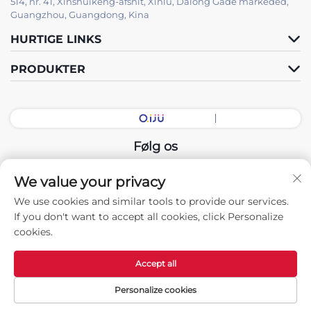
514, nr. 41, Xinshuikeng-afsnit, Xinlu, Dalong Gade markeded,
Guangzhou, Guangdong, Kina
HURTIGE LINKS
PRODUKTER
Følg os
We value your privacy
Copyright © 2025 China Guangdong Udstillingshal Intelligent
We use cookies and similar tools to provide our services.
Equipment Co., Ltd. Alle rettigheder forbeholdes. -
If you don't want to accept all cookies, click Personalize
Privatlivspolitik
cookies.
Accept all
Personalize cookies