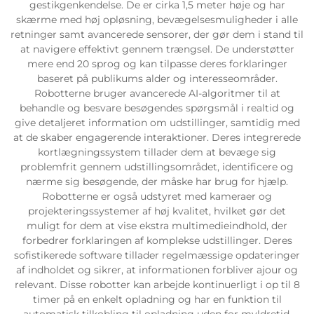
gestikgenkendelse. De er cirka 1,5 meter høje og har
skærme med høj opløsning, bevægelsesmuligheder i alle
Servicesupport
retninger samt avancerede sensorer, der gør dem i stand til
at navigere effektivt gennem trængsel. De understøtter
mere end 20 sprog og kan tilpasse deres forklaringer
Kontakt os
baseret på publikums alder og interesseområder.
Robotterne bruger avancerede AI-algoritmer til at
behandle og besvare besøgendes spørgsmål i realtid og
give detaljeret information om udstillinger, samtidig med
at de skaber engagerende interaktioner. Deres integrerede
kortlægningssystem tillader dem at bevæge sig
problemfrit gennem udstillingsområdet, identificere og
nærme sig besøgende, der måske har brug for hjælp.
Robotterne er også udstyret med kameraer og
projekteringssystemer af høj kvalitet, hvilket gør det
muligt for dem at vise ekstra multimedieindhold, der
forbedrer forklaringen af komplekse udstillinger. Deres
sofistikerede software tillader regelmæssige opdateringer
af indholdet og sikrer, at informationen forbliver ajour og
relevant. Disse robotter kan arbejde kontinuerligt i op til 8
timer på en enkelt opladning og har en funktion til
automatisk tilkobling til opladning uden for myldretid.