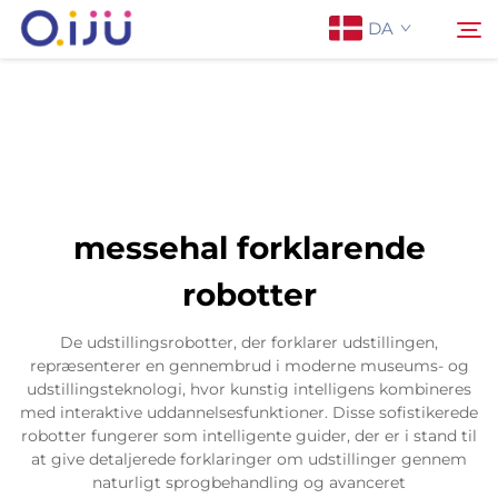
DA
Forside
Søg
Om os
messehal forklarende
Produkter
robotter
Anvendelse
De udstillingsrobotter, der forklarer udstillingen,
repræsenterer en gennembrud i moderne museums- og
udstillingsteknologi, hvor kunstig intelligens kombineres
Sag
med interaktive uddannelsesfunktioner. Disse sofistikerede
robotter fungerer som intelligente guider, der er i stand til
at give detaljerede forklaringer om udstillinger gennem
Nyheder
naturligt sprogbehandling og avanceret