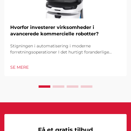
Hvorfor investerer virksomheder i
avancerede kommercielle robotter?
Stigningen i automatisering i moderne
forretningsoperationer I det hurtigt foranderlige
forretningsmiljø i dag er kommercielle robotter
blevet en hjørnesten i industrielle og operationelle
SE MERE
excellence. Disse sofistikerede maskiner
transformerer måden, hvorpå virksomheder tilgår...
Få et gratis tilbud