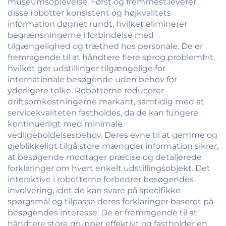
museumsoplevelse. Først og fremmest leverer
disse robotter konsistent og højkvalitets
information døgnet rundt, hvilket eliminerer
begrænsningerne i forbindelse med
tilgængelighed og træthed hos personale. De er
fremragende til at håndtere flere sprog problemfrit,
hvilket gør udstillinger tilgængelige for
internationale besøgende uden behov for
yderligere tolke. Robotterne reducerer
driftsomkostningerne markant, samtidig med at
servicekvaliteten fastholdes, da de kan fungere
kontinuerligt med minimale
vedligeholdelsesbehov. Deres evne til at gemme og
øjeblikkeligt tilgå store mængder information sikrer,
at besøgende modtager præcise og detaljerede
forklaringer om hvert enkelt udstillingsobjekt. Det
interaktive i robotterne forbedrer besøgendes
involvering, idet de kan svare på specifikke
spørgsmål og tilpasse deres forklaringer baseret på
besøgendes interesse. De er fremragende til at
håndtere store grupper effektivt og fastholder en