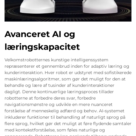
Avanceret AI og
læringskapacitet
Velkomstrobotternes kunstige intelligenssystem
repræsenterer et gennembrud inden for adaptiv læring og
kunderinteraktion. Hver robot er udstyret med sofistikerede
maskinlæringsalgoritmer, som gør det muligt for den at
behandle og lære af tusinder af kunderinteraktioner
dagligt. Denne kontinuerlige læringsproces tillader
robotterne at forbedre deres svar, forbedre
navigationsmønstre og udvikle en mere nuanceret
forståelse af menneskelig adfærd og behov. AI-systemet
inkluderer funktioner til behandling af naturligt sprog på
flere sprog, hvilket gør det muligt at føre flydende samtaler
med kontekstforståelse, som føles naturlige og