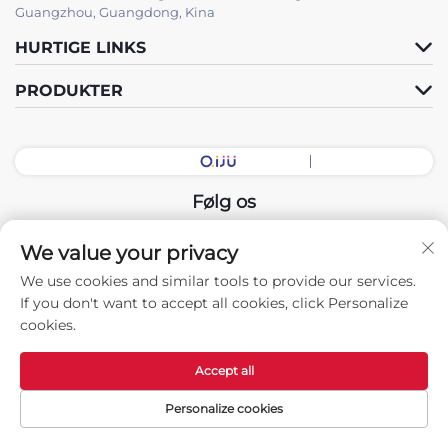
Guangzhou, Guangdong, Kina
HURTIGE LINKS
PRODUKTER
Følg os
We value your privacy
Copyright © 2025 China Guangdong Udstillingshal Intelligent
We use cookies and similar tools to provide our services.
Equipment Co., Ltd. Alle rettigheder forbeholdes. -
If you don't want to accept all cookies, click Personalize
Privatlivspolitik
cookies.
Accept all
Personalize cookies
Forside
PRODUKTER
Kontakt os
TOP