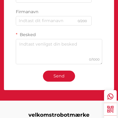
Firmanavn
0/200
Besked
0/1000
Send
velkomstrobotmærke