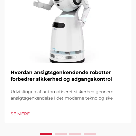
Hvordan ansigtsgenkendende robotter
forbedrer sikkerhed og adgangskontrol
Udviklingen af automatiseret sikkerhed gennem
ansigtsgenkendelse I det moderne teknologiske
landskab har ansigtsgenkendende robotter vist sig at
være en hjørnesten i moderne
SE MERE
sikkerhedsinfrastruktur. Disse sofistikerede systemer
kombinerer kunstig intelligens...