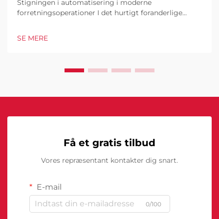
Stigningen i automatisering i moderne
forretningsoperationer I det hurtigt foranderlige
forretningsmiljø i dag er kommercielle robotter
blevet en hjørnesten i industrielle og operationelle
SE MERE
excellence. Disse sofistikerede maskiner
transformerer måden, hvorpå virksomheder tilgår...
Få et gratis tilbud
Vores repræsentant kontakter dig snart.
E-mail
0/100