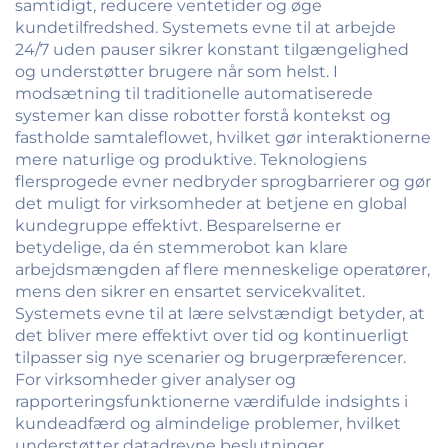
samtidigt, reducere ventetider og øge
kundetilfredshed. Systemets evne til at arbejde
24/7 uden pauser sikrer konstant tilgængelighed
og understøtter brugere når som helst. I
modsætning til traditionelle automatiserede
systemer kan disse robotter forstå kontekst og
fastholde samtaleflowet, hvilket gør interaktionerne
mere naturlige og produktive. Teknologiens
flersprogede evner nedbryder sprogbarrierer og gør
det muligt for virksomheder at betjene en global
kundegruppe effektivt. Besparelserne er
betydelige, da én stemmerobot kan klare
arbejdsmængden af flere menneskelige operatører,
mens den sikrer en ensartet servicekvalitet.
Systemets evne til at lære selvstændigt betyder, at
det bliver mere effektivt over tid og kontinuerligt
tilpasser sig nye scenarier og brugerpræferencer.
For virksomheder giver analyser og
rapporteringsfunktionerne værdifulde indsights i
kundeadfærd og almindelige problemer, hvilket
understøtter datadrevne beslutninger.