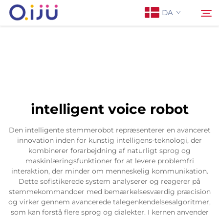
DA
Forside
Søg
Om os
intelligent voice robot
Produkter
Den intelligente stemmerobot repræsenterer en avanceret
innovation inden for kunstig intelligens-teknologi, der
Anvendelse
kombinerer forarbejdning af naturligt sprog og
maskinlæringsfunktioner for at levere problemfri
interaktion, der minder om menneskelig kommunikation.
Sag
Dette sofistikerede system analyserer og reagerer på
stemmekommandoer med bemærkelsesværdig præcision
og virker gennem avancerede talegenkendelsesalgoritmer,
Nyheder
som kan forstå flere sprog og dialekter. I kernen anvender