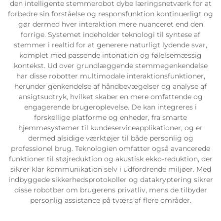
den intelligente stemmerobot dybe læringsnetværk for at
forbedre sin forståelse og responsfunktion kontinuerligt og
Servicesupport
gør dermed hver interaktion mere nuanceret end den
forrige. Systemet indeholder teknologi til syntese af
stemmer i realtid for at generere naturligt lydende svar,
Kontakt os
komplet med passende intonation og følelsemæssig
kontekst. Ud over grundlæggende stemmegenkendelse
har disse robotter multimodale interaktionsfunktioner,
herunder genkendelse af håndbevægelser og analyse af
ansigtsudtryk, hvilket skaber en mere omfattende og
engagerende brugeroplevelse. De kan integreres i
forskellige platforme og enheder, fra smarte
hjemmesystemer til kundeserviceapplikationer, og er
dermed alsidige værktøjer til både personlig og
professionel brug. Teknologien omfatter også avancerede
funktioner til støjreduktion og akustisk ekko-reduktion, der
sikrer klar kommunikation selv i udfordrende miljøer. Med
indbyggede sikkerhedsprotokoller og datakryptering sikrer
disse robotber om brugerens privatliv, mens de tilbyder
personlig assistance på tværs af flere områder.