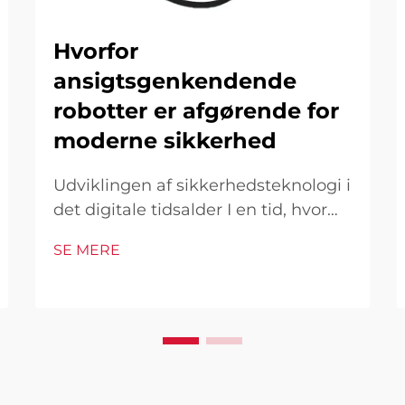
Hvorfor
ansigtsgenkendende
robotter er afgørende for
moderne sikkerhed
Udviklingen af sikkerhedsteknologi i
det digitale tidsalder I en tid, hvor
sikkerhedstrusler fortsat udvikles og
SE MERE
bliver mere sofistikerede, er
ansigtsgenkendelsesteori kommet
som en gennembrudsløsning, der
transformerer vores tilgang til
sikkerhed og overvågning. Disse...