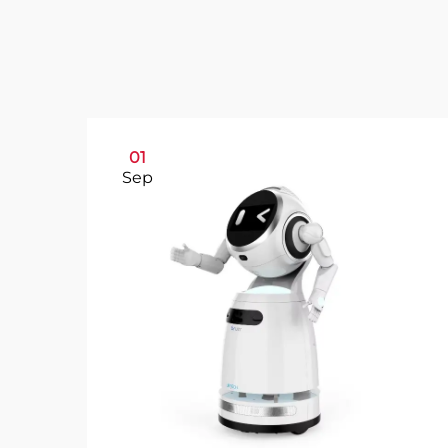
01
Sep