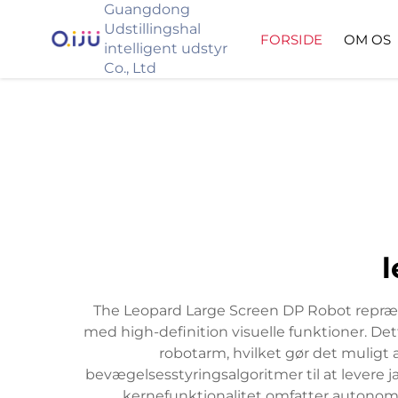
Guangdong
Udstillingshal
FORSIDE
OM OS
intelligent udstyr
Co., Ltd
l
The Leopard Large Screen DP Robot repræs
med high-definition visuelle funktioner. De
robotarm, hvilket gør det muligt
bevægelsesstyringsalgoritmer til at levere 
kernefunktionalitet omfatter autonom na