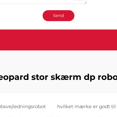
Send
eopard stor skærm dp rob
købsvejledningsrobot
hvilket mærke er godt til