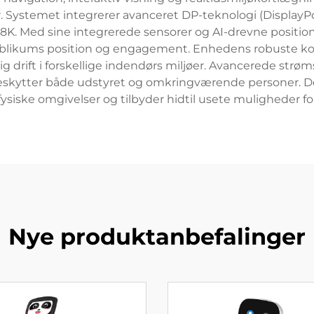
r. Systemet integrerer avanceret DP-teknologi (DisplayPor
l 8K. Med sine integrerede sensorer og AI-drevne positi
blikums position og engagement. Enhedens robuste ko
ig drift i forskellige indendørs miljøer. Avancerede strø
kytter både udstyret og omkringværende personer. De
ske omgivelser og tilbyder hidtil usete muligheder for fl
Nye produktanbefalinger