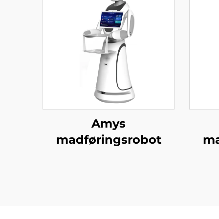
Amys
madføringsrobot
ma