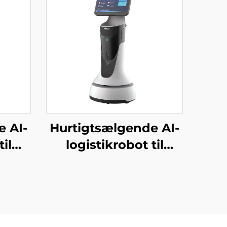
e AI-
Hurtigtsælgende AI-
il
logistikrobot til
ering
servering og levering
lige
af mad Væsentlig
til
servicebot til
og
restauranter og