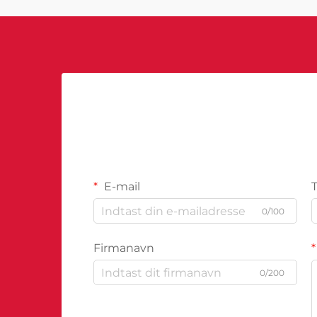
kunstig intelligens...
E-mail
0/100
Firmanavn
0/200