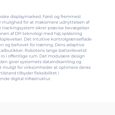
hoteller
miske displaymarked. Først og fremmest
er mulighed for at maksimere udnyttelsen af
e trackingsystem sikrer præcise bevægelser
tionen af DP-teknologi med høj opløsning
iloplevelser. Det intuitive kontrolgrænseflade
en og behovet for træning. Dens adaptive
etailbutikker. Robotens lange batterilevetid
 ro i offentlige rum. Det modulære design
suden giver systemets dataindsamling og
 muligt for virksomheder at optimere deres
tand tilbyder fleksibilitet i
de digital infrastruktur.