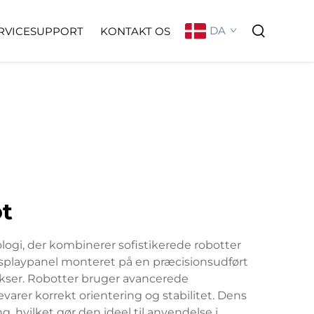
DA
RVICESUPPORT
KONTAKT OS
ot
gi, der kombinerer sofistikerede robotter
displaypanel monteret på en præcisionsudført
akser. Robotter bruger avancerede
arer korrekt orientering og stabilitet. Dens
, hvilket gør den ideel til anvendelse i