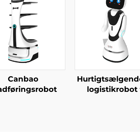
Canbao
Hurtigtsælgend
dføringsrobot
logistikrobot t
servering og lev
af mad Væsent
servicebotter 
restauranter 