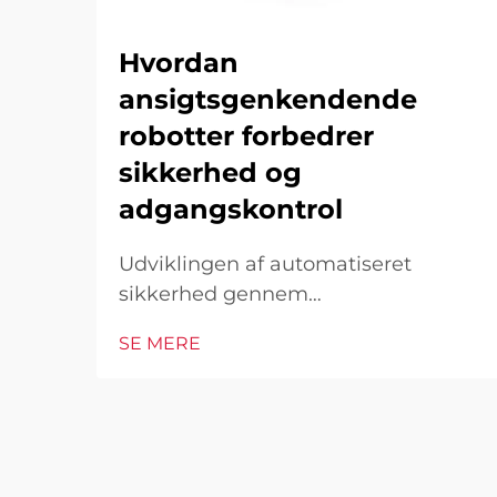
Hvordan
ansigtsgenkendende
robotter forbedrer
sikkerhed og
adgangskontrol
Udviklingen af automatiseret
sikkerhed gennem
ansigtsgenkendelse I det moderne
SE MERE
teknologiske landskab har
ansigtsgenkendende robotter vist
sig at være en hjørnesten i moderne
sikkerhedsinfrastruktur. Disse
sofistikerede systemer kombinerer