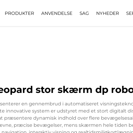
PRODUKTER
ANVENDELSE
SAG
NYHEDER
SE
eopard stor skærm dp rob
enterer en gennembrud i automatiseret visningsteknolo
tte innovative system er udstyret med et stort digitalt 
 at præsentere dynamisk indhold over flere bevægelses
jævne, præcise bevægelser, mens skærmen hele tiden bev
vigation, interaktiv visning og realtidsmiljøkortlægning