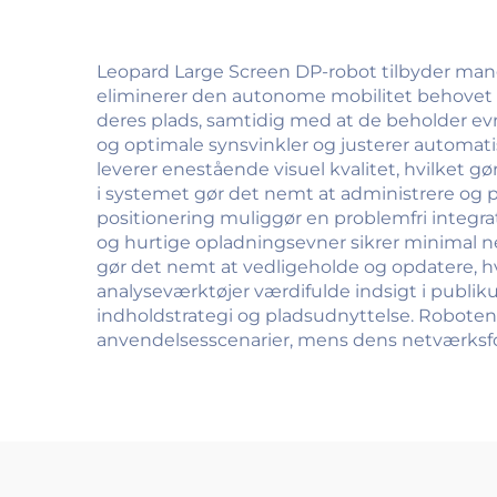
Leopard Large Screen DP-robot tilbyder man
eliminerer den autonome mobilitet behovet f
deres plads, samtidig med at de beholder ev
og optimale synsvinkler og justerer automati
leverer enestående visuel kvalitet, hvilket g
i systemet gør det nemt at administrere og 
positionering muliggør en problemfri integrati
og hurtige opladningsevner sikrer minimal n
gør det nemt at vedligeholde og opdatere, h
analyseværktøjer værdifulde indsigt i publ
indholdstrategi og pladsudnyttelse. Robotens 
anvendelsesscenarier, mens dens netværksforb