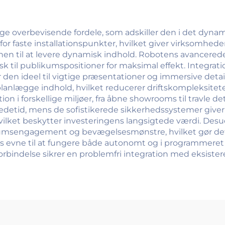
hoteller
ge overbevisende fordele, som adskiller den i det dyna
or faste installationspunkter, hvilket giver virksomhed
nen til at levere dynamisk indhold. Robotens avancered
sk til publikumspositioner for maksimal effekt. Integra
ør den ideel til vigtige præsentationer og immersive deta
planlægge indhold, hvilket reducerer driftskompleksitet
on i forskellige miljøer, fra åbne showrooms til travle d
edetid, mens de sofistikerede sikkerhedssystemer giver
vilket beskytter investeringens langsigtede værdi. De
ikumsengagement og bevægelsesmønstre, hvilket gør det
evne til at fungere både autonomt og i programmeret tils
indelse sikrer en problemfri integration med eksisteren