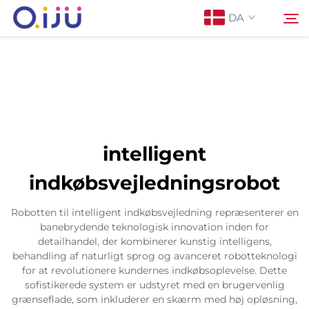
DA
Forside
Søg
Om os
intelligent
Produkter
indkøbsvejledningsrobot
Anvendelse
Robotten til intelligent indkøbsvejledning repræsenterer en
banebrydende teknologisk innovation inden for
detailhandel, der kombinerer kunstig intelligens,
Sag
behandling af naturligt sprog og avanceret robotteknologi
for at revolutionere kundernes indkøbsoplevelse. Dette
sofistikerede system er udstyret med en brugervenlig
Nyheder
grænseflade, som inkluderer en skærm med høj opløsning,