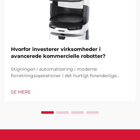
Hvorfor investerer virksomheder i
avancerede kommercielle robotter?
Stigningen i automatisering i moderne
forretningsoperationer I det hurtigt foranderlige
forretningsmiljø i dag er kommercielle robotter
blevet en hjørnesten i industrielle og operationelle
SE MERE
excellence. Disse sofistikerede maskiner
transformerer måden, hvorpå virksomheder tilgår...