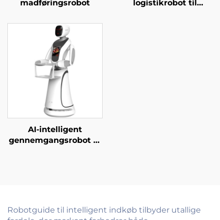
madføringsrobot
logistikrobot til
servering og levering
af mad til restauranter
og hoteller
AI-intelligent
gennemgangsrobot til
gæstebetjent i
erhvervsskoler,
regeringskontorer,
hospitaler og banker
Robotguide til intelligent indkøb tilbyder utallige