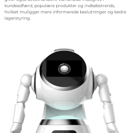
kundeadfærd, populære produkter og indkøbstrends,
hvilket muliggør mere informerede beslutninger og bedre
lagerstyring.