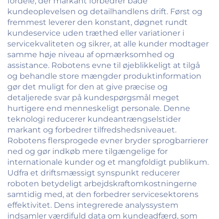
fordele, der markant forbedrer både
kundeoplevelsen og detailhandlens drift. Først og
fremmest leverer den konstant, døgnet rundt
kundeservice uden træthed eller variationer i
servicekvaliteten og sikrer, at alle kunder modtager
samme høje niveau af opmærksomhed og
assistance. Robotens evne til øjeblikkeligt at tilgå
og behandle store mængder produktinformation
gør det muligt for den at give præcise og
detaljerede svar på kundespørgsmål meget
hurtigere end menneskeligt personale. Denne
teknologi reducerer kundeantrængselstider
markant og forbedrer tilfredshedsniveauet.
Robotens flersprogede evner bryder sprogbarrierer
ned og gør indkøb mere tilgængelige for
internationale kunder og et mangfoldigt publikum.
Udfra et driftsmæssigt synspunkt reducerer
roboten betydeligt arbejdskraftomkostningerne
samtidig med, at den forbedrer servicesektorens
effektivitet. Dens integrerede analyssystem
indsamler værdifuld data om kundeadfærd, som