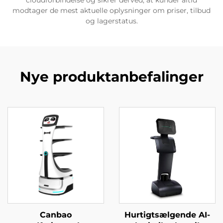
modtager de mest aktuelle oplysninger om priser, tilbud
og lagerstatus.
Nye produktanbefalinger
Canbao
Hurtigtsælgende AI-