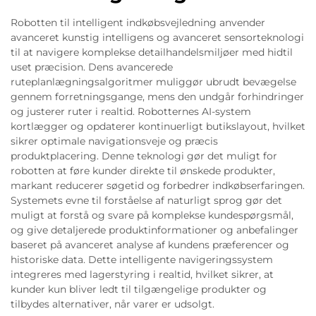
Robotten til intelligent indkøbsvejledning anvender
avanceret kunstig intelligens og avanceret sensorteknologi
til at navigere komplekse detailhandelsmiljøer med hidtil
uset præcision. Dens avancerede
ruteplanlægningsalgoritmer muliggør ubrudt bevægelse
gennem forretningsgange, mens den undgår forhindringer
og justerer ruter i realtid. Robotternes AI-system
kortlægger og opdaterer kontinuerligt butikslayout, hvilket
sikrer optimale navigationsveje og præcis
produktplacering. Denne teknologi gør det muligt for
robotten at føre kunder direkte til ønskede produkter,
markant reducerer søgetid og forbedrer indkøbserfaringen.
Systemets evne til forståelse af naturligt sprog gør det
muligt at forstå og svare på komplekse kundespørgsmål,
og give detaljerede produktinformationer og anbefalinger
baseret på avanceret analyse af kundens præferencer og
historiske data. Dette intelligente navigeringssystem
integreres med lagerstyring i realtid, hvilket sikrer, at
kunder kun bliver ledt til tilgængelige produkter og
tilbydes alternativer, når varer er udsolgt.