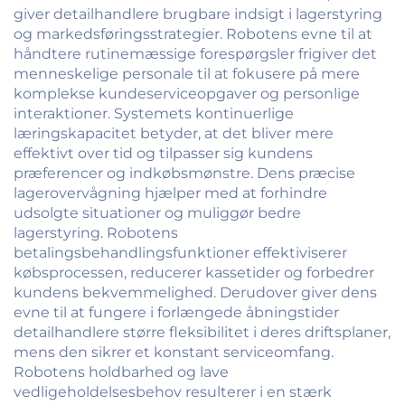
giver detailhandlere brugbare indsigt i lagerstyring
og markedsføringsstrategier. Robotens evne til at
håndtere rutinemæssige forespørgsler frigiver det
menneskelige personale til at fokusere på mere
komplekse kundeserviceopgaver og personlige
interaktioner. Systemets kontinuerlige
læringskapacitet betyder, at det bliver mere
effektivt over tid og tilpasser sig kundens
præferencer og indkøbsmønstre. Dens præcise
lagerovervågning hjælper med at forhindre
udsolgte situationer og muliggør bedre
lagerstyring. Robotens
betalingsbehandlingsfunktioner effektiviserer
købsprocessen, reducerer kassetider og forbedrer
kundens bekvemmelighed. Derudover giver dens
evne til at fungere i forlængede åbningstider
detailhandlere større fleksibilitet i deres driftsplaner,
mens den sikrer et konstant serviceomfang.
Robotens holdbarhed og lave
vedligeholdelsesbehov resulterer i en stærk