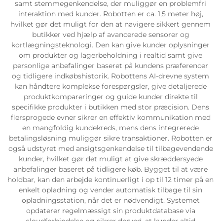
samt stemmegenkendelse, der muliggør en problemfri
interaktion med kunder. Robotten er ca. 1,5 meter høj,
Servicesupport
hvilket gør det muligt for den at navigere sikkert gennem
butikker ved hjælp af avancerede sensorer og
kortlægningsteknologi. Den kan give kunder oplysninger
Kontakt os
om produkter og lagerbeholdning i realtid samt give
personlige anbefalinger baseret på kundens præferencer
og tidligere indkøbshistorik. Robottens AI-drevne system
kan håndtere komplekse forespørgsler, give detaljerede
produktkompareringer og guide kunder direkte til
specifikke produkter i butikken med stor præcision. Dens
flersprogede evner sikrer en effektiv kommunikation med
en mangfoldig kundekreds, mens dens integrerede
betalingsløsning muliggør sikre transaktioner. Robotten er
også udstyret med ansigtsgenkendelse til tilbagevendende
kunder, hvilket gør det muligt at give skræddersyede
anbefalinger baseret på tidligere køb. Bygget til at være
holdbar, kan den arbejde kontinuerligt i op til 12 timer på en
enkelt opladning og vender automatisk tilbage til sin
opladningsstation, når det er nødvendigt. Systemet
opdaterer regelmæssigt sin produktdatabase via
cloudforbindelse og sikrer derved, at kunder altid