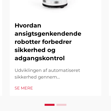
Hvordan
ansigtsgenkendende
robotter forbedrer
sikkerhed og
adgangskontrol
Udviklingen af automatiseret
sikkerhed gennem
ansigtsgenkendelse I det moderne
SE MERE
teknologiske landskab har
ansigtsgenkendende robotter vist
sig at være en hjørnesten i moderne
sikkerhedsinfrastruktur. Disse