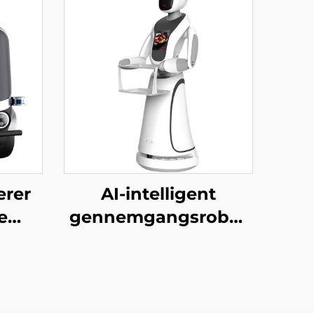
erer
AI-intelligent
e
gennemgangsrobot
til gæstebetjent i
erhvervsskoler,
regeringskontorer,
hospitaler og banker