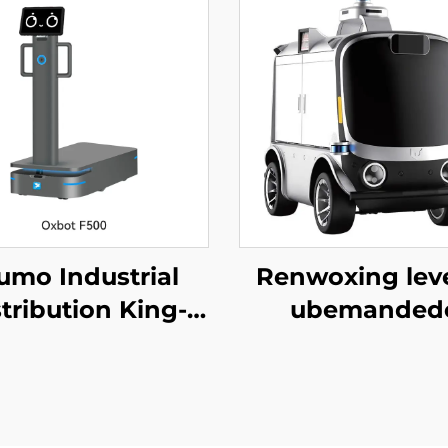
umo Industrial
Renwoxing lev
tribution King-
ubemanded
robot
køretøjer