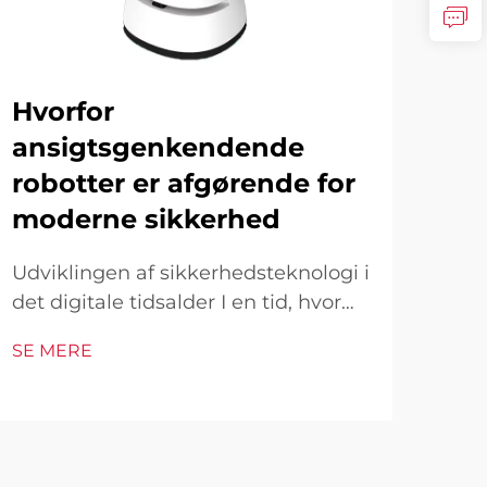
Hvorfor
Hv
ansigtsgenkendende
me
robotter er afgørende for
su
moderne sikkerhed
gl
Udviklingen af sikkerhedsteknologi i
Stig
det digitale tidsalder I en tid, hvor
inn
sikkerhedstrusler fortsat udvikles og
sun
SE MERE
SE 
bliver mere sofistikerede, er
ople
ansigtsgenkendelsesteori kommet
tra
som en gennembrudsløsning, der
robo
transformerer vores tilgang til
kir
sikkerhed og overvågning. Disse...
medi