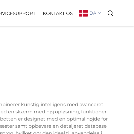
DA
RVICESUPPORT
KONTAKT OS
binerer kunstig intelligens med avanceret
 med en skærm med høj opløsning, funktioner
Robotten er designet med en optimal højde for
 gæster samt opbevare en detaljeret database
og, hvilket gør den ideel til anvendelse i