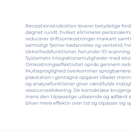
Receptionistrobotten leverer betydelige ford
døgnet rundt, hvilket eliminerer personalemæs
reducerer driftsomkostninger markant samtid
samtidigt fjerner kødannelse og ventetid, hv
sikkerhedsfunktioner, herunder ID-scanning 
Systemets integrationsmuligheder med eksist
Omkostningseffektivitet opnås gennem reduc
Multisproglighed overkommer sprogbarrierer
præstation i gentagne opgaver tillader menn
og analysefunktioner giver værdifulde indsig
ressourceallokering. De kontaktløse bruger
mens den tilpasselige udseende og adfærd 
bliver mere effektiv over tid og tilpasser si