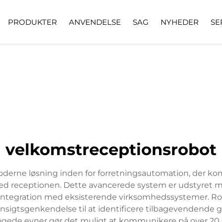
PRODUKTER
ANVENDELSE
SAG
NYHEDER
SE
velkomstreceptionsrobot
derne løsning inden for forretningsautomation, der kom
t ved receptionen. Dette avancerede system er udstyret
fri integration med eksisterende virksomhedssystemer. 
ansigtsgenkendelse til at identificere tilbagevendende
ede evner gør det muligt at kommunikere på over 20 spr