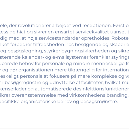
ele, der revolutionerer arbejdet ved receptionen. Først
sige hiat og sikrer en ensartet servicekvalitet uanset t
ig med, at høje servicestandarder opretholdes. Roboten
ilket forbedrer tilfredsheden hos besøgende og skaber 
og besøgslogning, styrker bygningsikkerheden og sikrer
erende kalender- og e-mailsystemer forenkler styringen
erede behov for personale og mindre menneskelige fej
 og gør organisationen mere tilgængelig for internati
eskeligt personale at fokusere på mere komplekse og vær
t i besøgsmønstre og udnyttelse af faciliteter, hvilket
grænseflader og automatiserede desinfektionsfunktione
sikrer overensstemmelse med virksomhedens branding. 
g specifikke organisatoriske behov og besøgsmønstre.