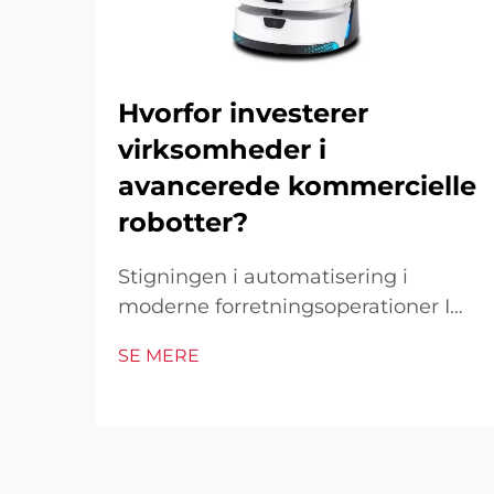
Hvorfor investerer
virksomheder i
avancerede kommercielle
robotter?
Stigningen i automatisering i
moderne forretningsoperationer I
det hurtigt foranderlige
SE MERE
forretningsmiljø i dag er
kommercielle robotter blevet en
hjørnesten i industrielle og
operationelle excellence. Disse
sofistikerede maskiner