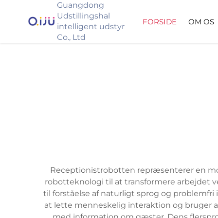
Guangdong
Udstillingshal
FORSIDE
OM OS
intelligent udstyr
Co., Ltd
Receptionistrobotten repræsenterer en mo
robotteknologi til at transformere arbejde
til forståelse af naturligt sprog og problem
at lette menneskelig interaktion og bruger 
med information om gæster. Dens flersprog