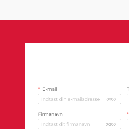
transformerer måden, hvorpå
virksomheder tilgår...
E-mail
0/100
Firmanavn
0/200