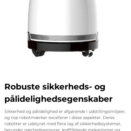
Robuste sikkerheds- og
pålidelighedsegenskaber
Sikkerhed og pålidelighed er afgørende i udstillingsmiljøer,
og top robotmærker excellerer i disse aspekter. Deres
robotter er udstyret med flere lag af sikkerhedssystemer,
herunder nærhedssensorer, kraftfølende mekanismer og