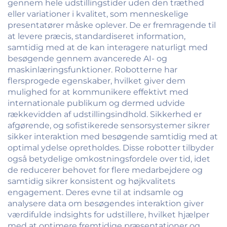
gennem hele udstillingstider uden den træthed
eller variationer i kvalitet, som menneskelige
presentatører måske oplever. De er fremragende til
at levere præcis, standardiseret information,
samtidig med at de kan interagere naturligt med
besøgende gennem avancerede AI- og
maskinlæringsfunktioner. Robotterne har
flersprogede egenskaber, hvilket giver dem
mulighed for at kommunikere effektivt med
internationale publikum og dermed udvide
rækkevidden af udstillingsindhold. Sikkerhed er
afgørende, og sofistikerede sensorsystemer sikrer
sikker interaktion med besøgende samtidig med at
optimal ydelse opretholdes. Disse robotter tilbyder
også betydelige omkostningsfordele over tid, idet
de reducerer behovet for flere medarbejdere og
samtidig sikrer konsistent og højkvalitets
engagement. Deres evne til at indsamle og
analysere data om besøgendes interaktion giver
værdifulde indsights for udstillere, hvilket hjælper
med at optimere fremtidige præsentationer og