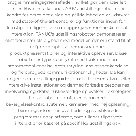
programmeringsgrænseflader, hvilket gør dem ideelle til
interaktive installationer. ABB's udstillingsrobotter er
Servicesupport
kendte for deres præcision og pålidelighed og er udstyret
med state-of-the-art-sensorer og funktioner inden for
kunstig intelligens, som muliggør jævn menneske-robot-
Kontakt os
interaktion. FANUC's udstillingsrobotter demonstrerer
ekstraordinær alsidighed med modeller, der er i stand til at
udføre komplekse demonstrationer,
produktpræsentationer og interaktive oplevelser. Disse
robotter er typisk udstyret med funktioner som
stemmegenkendelse, gesturstyring, ansigtsgenkendelse
og flersprogede kommunikationsmuligheder. De kan
fungere som udstillingsguides, produktpræsentatører eller
interaktive installationer og dermed forbedre besøgernes
involvering og skabe huskeværdige oplevelser. Teknologien
i disse robotter omfatter avancerede
bevægelseskontrolsystemer, kameraer med høj opløsning,
berøringsfølsomme overflader og sofistikerede
programmeringsplatforme, som tillader tilpassede
interaktioner baseret på specifikke udstillingskrav.