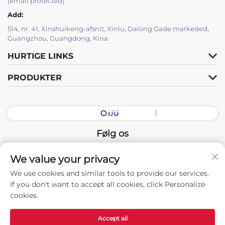
[email protected]
Add:
514, nr. 41, Xinshuikeng-afsnit, Xinlu, Dalong Gade markeded,
Guangzhou, Guangdong, Kina
HURTIGE LINKS
PRODUKTER
Følg os
We value your privacy
Copyright © 2025 China Guangdong Udstillingshal Intelligent
We use cookies and similar tools to provide our services.
Equipment Co., Ltd. Alle rettigheder forbeholdes. -
If you don't want to accept all cookies, click Personalize
Privatlivspolitik
cookies.
Accept all