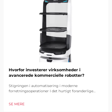
Hvorfor investerer virksomheder i
avancerede kommercielle robotter?
Stigningen i automatisering i moderne
forretningsoperationer I det hurtigt foranderlige
forretningsmiljø i dag er kommercielle robotter
blevet en hjørnesten i industrielle og operationelle
SE MERE
excellence. Disse sofistikerede maskiner
transformerer måden, hvorpå virksomheder tilgår...