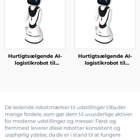
Hurtigtsælgende AI-
Hurtigtsælgende AI-
logistikrobot til
logistikrobot til
servering og levering
servering og levering
af mad Væsentlige
af mad til restauranter
servicebotter til
og hoteller
restauranter og
hoteller
De ledende robotmærker til udstillinger tilbyder
mange fordele, som gør dem til uvurderlige aktiver
for moderne udstillinger og messer. Først og
fremmest leverer disse robotter konsistent og
uophørlig ydelse, da de er i stand til at fungere