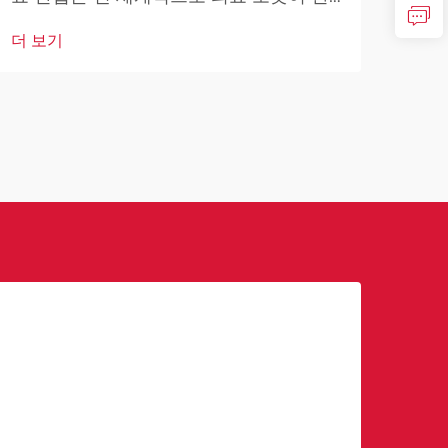
더 
변혁
자 치료, 수술 절차 및 의료 운영을 혁신시
더 보기
고도
키면서 전례 없는 변화를 겪고 있습니다.
하고
최소 침습...