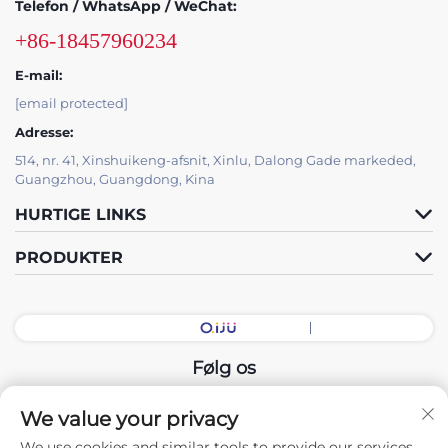
Telefon / WhatsApp / WeChat:
+86-18457960234
E-mail:
[email protected]
Adresse:
514, nr. 41, Xinshuikeng-afsnit, Xinlu, Dalong Gade markeded,
Guangzhou, Guangdong, Kina
HURTIGE LINKS
PRODUKTER
Følg os
We value your privacy
Copyright © 2026 China Guangdong Udstillingshal Intelligent
We use cookies and similar tools to provide our services.