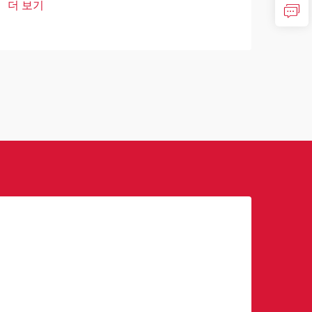
더 보기
기술은 안전 및 감시 접근 방식을 혁신적
자 
더 
으로 변화시키는 획기적인 해결책으로 등
키면
장하고 있습니다. 이러한 ...
최소 