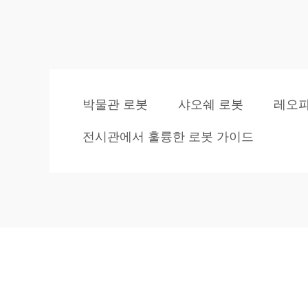
박물관 로봇
샤오쉐 로봇
레오파
전시관에서 훌륭한 로봇 가이드