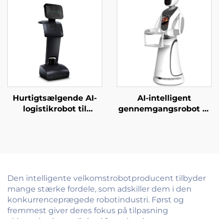
Hurtigtsælgende AI-
AI-intelligent
logistikrobot til
gennemgangsrobot til
servering og levering
gæstebetjent i
af mad til restauranter
erhvervsskoler,
og hoteller
regeringskontorer,
hospitaler og banker
Den intelligente velkomstrobotproducent tilbyder
mange stærke fordele, som adskiller dem i den
konkurrenceprægede robotindustri. Først og
fremmest giver deres fokus på tilpasning