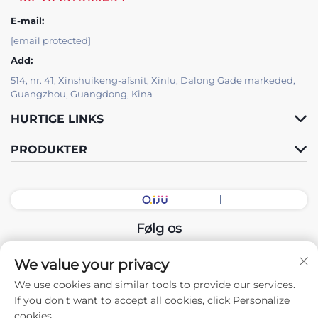
E-mail:
[email protected]
Add:
514, nr. 41, Xinshuikeng-afsnit, Xinlu, Dalong Gade markeded,
Guangzhou, Guangdong, Kina
HURTIGE LINKS
PRODUKTER
Følg os
We value your privacy
Copyright © 2025 China Guangdong Udstillingshal Intelligent
We use cookies and similar tools to provide our services.
Equipment Co., Ltd. Alle rettigheder forbeholdes. -
If you don't want to accept all cookies, click Personalize
Privatlivspolitik
cookies.