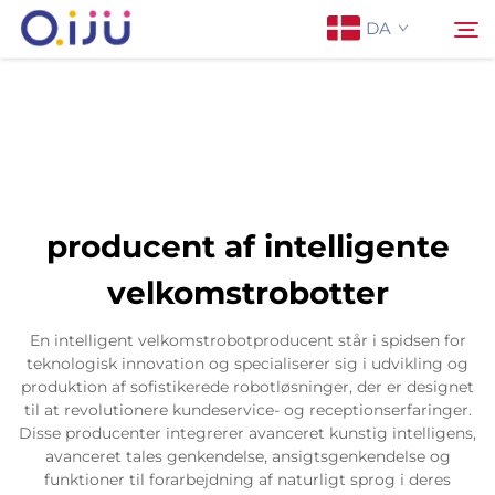
DA
Forside
Søg
Om os
producent af intelligente
Produkter
velkomstrobotter
Anvendelse
En intelligent velkomstrobotproducent står i spidsen for
teknologisk innovation og specialiserer sig i udvikling og
produktion af sofistikerede robotløsninger, der er designet
Sag
til at revolutionere kundeservice- og receptionserfaringer.
Disse producenter integrerer avanceret kunstig intelligens,
avanceret tales genkendelse, ansigtsgenkendelse og
Nyheder
funktioner til forarbejdning af naturligt sprog i deres