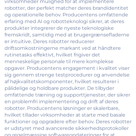
virksomheder mulighed for at implementere
robotter, der perfekt matcher deres brandidentitet
og operationelle behov. Producentens omfattende
erfaring med AI og robotteknologi sikrer, at deres
produkter integrerer de nyeste teknologiske
fremskridt, samtidig med at brugergrænsefladerne
er intuitive. Deres robotter reducerer
driftsomkostningerne markant ved at håndtere
rutinetasks effektivt, hvilket frigiver det
menneskelige personale til mere komplekse
opgaver. Producentens engagement i kvalitet viser
sig gennem strenge testprocedurer og anvendelse
af højkvalitetskomponenter, hvilket resulterer i
pålidelige og holdbare produkter. De tilbyder
omfattende træning og supporttjenester, der sikrer
en problemfri implementering og drift af deres
robotter. Producentens løsninger er skalerbare,
hvilket tillader virksomheder at starte med basale
funktioner og opgradere efter behov. Deres robotter
er udstyret med avancerede sikkerhedsprotokoller
og regelmæssige softwareopdateringer for at