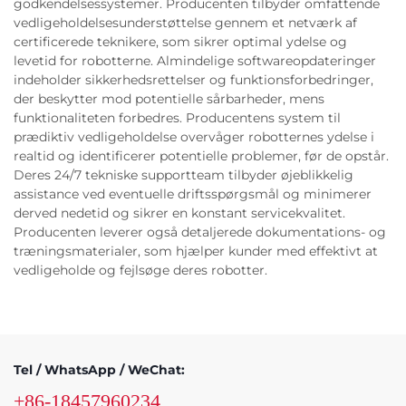
godkendelsessystemer. Producenten tilbyder omfattende
vedligeholdelsesunderstøttelse gennem et netværk af
certificerede teknikere, som sikrer optimal ydelse og
levetid for robotterne. Almindelige softwareopdateringer
indeholder sikkerhedsrettelser og funktionsforbedringer,
der beskytter mod potentielle sårbarheder, mens
funktionaliteten forbedres. Producentens system til
prædiktiv vedligeholdelse overvåger robotternes ydelse i
realtid og identificerer potentielle problemer, før de opstår.
Deres 24/7 tekniske supportteam tilbyder øjeblikkelig
assistance ved eventuelle driftsspørgsmål og minimerer
derved nedetid og sikrer en konstant servicekvalitet.
Producenten leverer også detaljerede dokumentations- og
træningsmaterialer, som hjælper kunder med effektivt at
vedligeholde og fejlsøge deres robotter.
Tel / WhatsApp / WeChat:
+86-18457960234