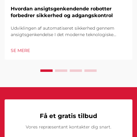
Hvordan ansigtsgenkendende robotter
forbedrer sikkerhed og adgangskontrol
Udviklingen af automatiseret sikkerhed gennem
ansigtsgenkendelse I det moderne teknologiske
landskab har ansigtsgenkendende robotter vist sig at
være en hjørnesten i moderne
SE MERE
sikkerhedsinfrastruktur. Disse sofistikerede systemer
kombinerer kunstig intelligens...
Få et gratis tilbud
Vores repræsentant kontakter dig snart.