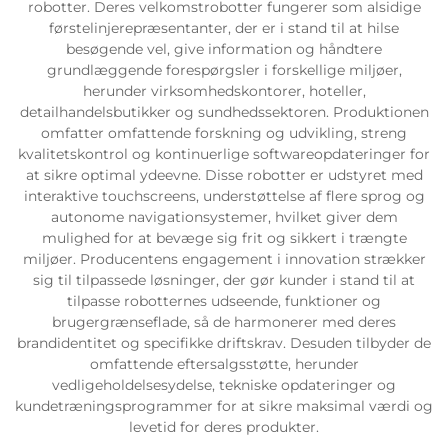
robotter. Deres velkomstrobotter fungerer som alsidige
førstelinjerepræsentanter, der er i stand til at hilse
Servicesupport
besøgende vel, give information og håndtere
grundlæggende forespørgsler i forskellige miljøer,
herunder virksomhedskontorer, hoteller,
Kontakt os
detailhandelsbutikker og sundhedssektoren. Produktionen
omfatter omfattende forskning og udvikling, streng
kvalitetskontrol og kontinuerlige softwareopdateringer for
at sikre optimal ydeevne. Disse robotter er udstyret med
interaktive touchscreens, understøttelse af flere sprog og
autonome navigationsystemer, hvilket giver dem
mulighed for at bevæge sig frit og sikkert i trængte
miljøer. Producentens engagement i innovation strækker
sig til tilpassede løsninger, der gør kunder i stand til at
tilpasse robotternes udseende, funktioner og
brugergrænseflade, så de harmonerer med deres
brandidentitet og specifikke driftskrav. Desuden tilbyder de
omfattende eftersalgsstøtte, herunder
vedligeholdelsesydelse, tekniske opdateringer og
kundetræningsprogrammer for at sikre maksimal værdi og
levetid for deres produkter.