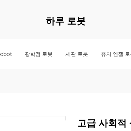
하루 로봇
obot
광학점 로봇
세관 로봇
퓨처 엔젤 
고급 사회적