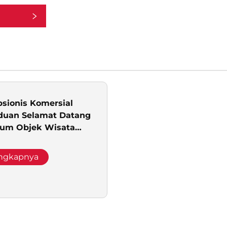
sionis Komersial
duan Selamat Datang
um Objek Wisata
knologi Sewa Robot
engkapnya