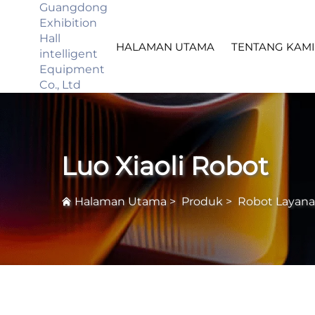
Guangdong
Exhibition
Hall
HALAMAN UTAMA
TENTANG KAMI
intelligent
Equipment
Co., Ltd
Luo Xiaoli Robot
Halaman Utama
>
Produk
>
Robot Layana