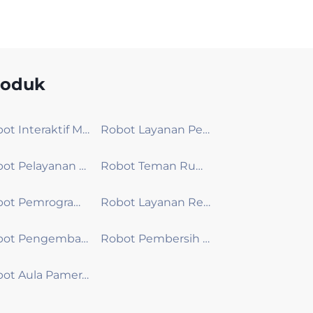
roduk
Robot Interaktif Model Besar
Robot Layanan Pengiriman
Robot Pelayanan Publik
Robot Teman Rumah
Robot Pemrograman Edukasi
Robot Layanan Resepsionis
Robot Pengembangan Tampilan Kustom
Robot Pembersih Patroli
Robot Aula Pameran