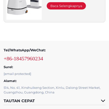
Pembersih Komersial Nanny
Khusus
Baca Selengkapnya
Tel/WhatsApp/WeChat:
+86-18457960234
Surel:
[email protected]
Alamat:
514, No. 41, Xinshuikeng Section, Xinlu, Dalong Street Market,
Guangzhou, Guangdong, China
TAUTAN CEPAT