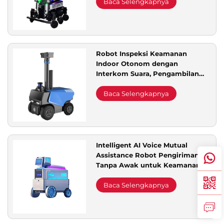
Cerdas Mandiri Lengkap
Baca Selengkapnya
Robot Inspeksi Keamanan
Indoor Otonom dengan
Interkom Suara, Pengambilan
Gambar, dan Kemampuan
Pemantauan
Baca Selengkapnya
Intelligent AI Voice Mutual
Assistance Robot Pengiriman
Tanpa Awak untuk Keamanan
Outdoor Multifungsi Layanan
Komunitas Kurir
Baca Selengkapnya