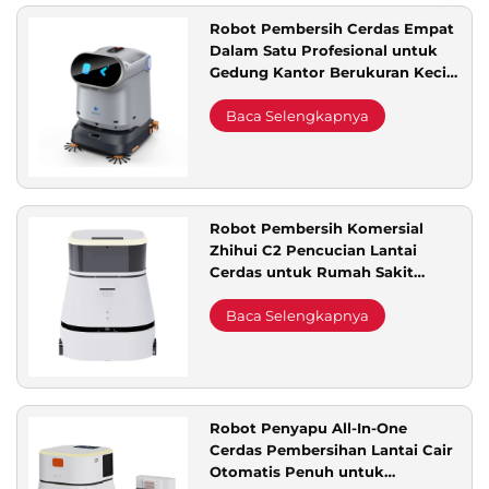
Robot Pembersih Cerdas Empat
Dalam Satu Profesional untuk
Gedung Kantor Berukuran Kecil
hingga Menengah, Supermarket,
dan Kebutuhan Energi Puncak
Baca Selengkapnya
Tinggi
Robot Pembersih Komersial
Zhihui C2 Pencucian Lantai
Cerdas untuk Rumah Sakit
Pusat Perbelanjaan Gedung
Perkantoran untuk
Baca Selengkapnya
Membersihkan
Robot Penyapu All-In-One
Cerdas Pembersihan Lantai Cair
Otomatis Penuh untuk