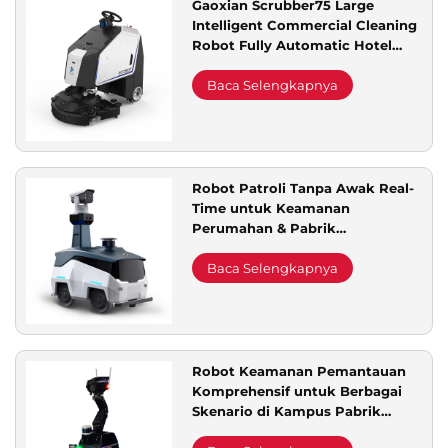
Gaoxian Scrubber75 Large
Intelligent Commercial Cleaning
Dukungan Layanan
Robot Fully Automatic Hotel
Office Room Sweeper
Baca Selengkapnya
Hubungi Kami
Robot Patroli Tanpa Awak Real-
Time untuk Keamanan
Perumahan & Pabrik
Penggunaan Indoor/Outdoor
untuk Area Wisata Taman
Baca Selengkapnya
Inspeksi Jarak Jauh
Robot Keamanan Pemantauan
Komprehensif untuk Berbagai
Skenario di Kampus Pabrik
Komunitas Sistem Patroli