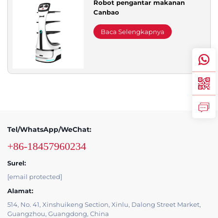
Robot pengantar makanan
Canbao
Dukungan Layanan
Baca Selengkapnya
Hubungi Kami
Tel/WhatsApp/WeChat:
+86-18457960234
Surel:
[email protected]
Alamat:
514, No. 41, Xinshuikeng Section, Xinlu, Dalong Street Market,
Guangzhou, Guangdong, China