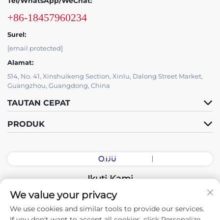
Tel/WhatsApp/WeChat:
+86-18457960234
Surel:
[email protected]
Alamat:
514, No. 41, Xinshuikeng Section, Xinlu, Dalong Street Market,
Guangzhou, Guangdong, China
TAUTAN CEPAT
PRODUK
Ikuti Kami
We value your privacy
We use cookies and similar tools to provide our services.
Hak Cipta © 2026 China Guangdong Exhibition Hall Intelligent
If you don't want to accept all cookies, click Personalize