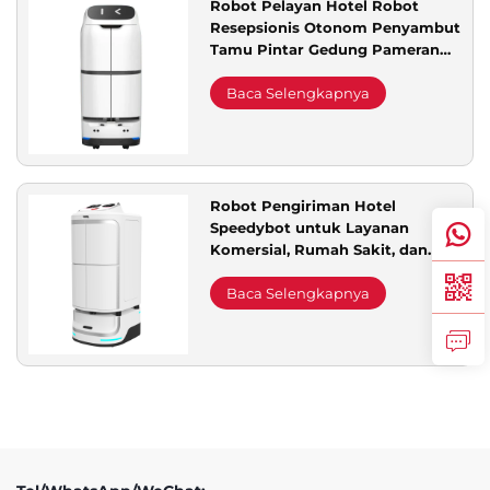
Robot Pelayan Hotel Robot
Resepsionis Otonom Penyambut
Dukungan Layanan
Tamu Pintar Gedung Pameran
Komersial Pengiriman Otomatis
Barang
Baca Selengkapnya
Hubungi Kami
Robot Pengiriman Hotel
Speedybot untuk Layanan
Komersial, Rumah Sakit, dan
Balai Pemerintahan oleh Alpha
Robotics
Baca Selengkapnya