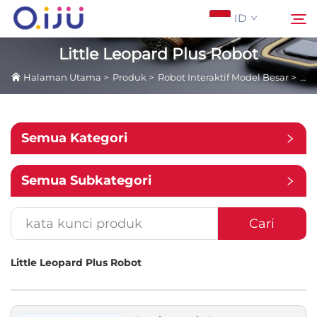
ID
Little Leopard Plus Robot
Halaman Utama
>
Produk
>
Robot Interaktif Model Besar
>
Lit
Halaman Utama
Cari
Tentang Kami
Semua Kategori
Produk
Semua Subkategori
Aplikasi
Cari
Studi Kasus
Little Leopard Plus Robot
Berita