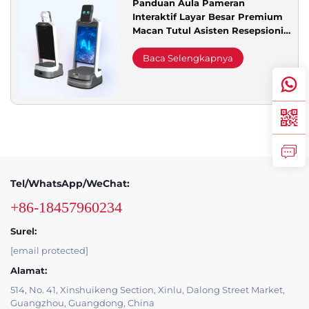
Panduan Aula Pameran
Interaktif Layar Besar Premium
Dukungan Layanan
Macan Tutul Asisten Resepsionis
Depan dengan Pengarahan Jalan
Promosi
Baca Selengkapnya
Hubungi Kami
Tel/WhatsApp/WeChat:
+86-18457960234
Surel:
[email protected]
Alamat:
514, No. 41, Xinshuikeng Section, Xinlu, Dalong Street Market,
Guangzhou, Guangdong, China