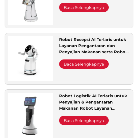
—Robot Layanan Penyambutan
dan Penjelasan Selamat Datang
Baca Selengkapnya
Robot Resepsi AI Terlaris untuk
Layanan Pengantaran dan
Penyajian Makanan serta Robot
Pengiriman untuk Perlengkapan
Restoran & Hotel
Baca Selengkapnya
Robot Logistik AI Terlaris untuk
Penyajian & Pengantaran
Makanan Robot Layanan
Esensial untuk Alat-alat
Restoran & Hotel
Baca Selengkapnya