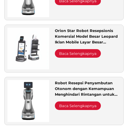
Penjualan
Baca Selengkapnya
Orion Star Robot Resepsionis
Komersial Model Besar Leopard
Iklan Mobile Layar Besar
Interaksi Suara Kecil
Baca Selengkapnya
Robot Resepsi Penyambutan
Otonom dengan Kemampuan
Menghindari Rintangan untuk
Panduan di Restoran, Hotel,
Ruang Pameran, Perpustakaan,
Baca Selengkapnya
dan Kantor Penjualan