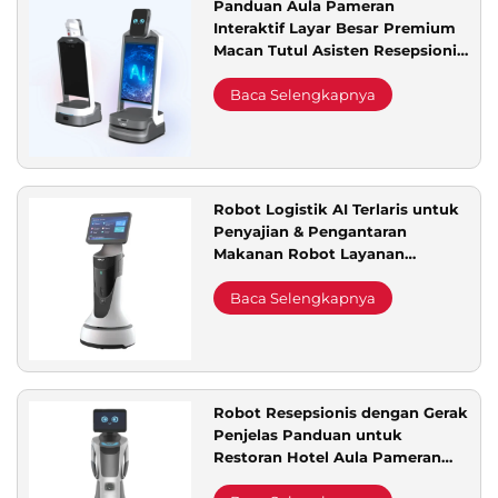
Panduan Aula Pameran
Interaktif Layar Besar Premium
Dukungan Layanan
Macan Tutul Asisten Resepsionis
Depan dengan Pengarahan Jalan
Promosi
Baca Selengkapnya
Hubungi Kami
Robot Logistik AI Terlaris untuk
Penyajian & Pengantaran
Makanan Robot Layanan
Esensial untuk Alat-alat
Restoran & Hotel
Baca Selengkapnya
Robot Resepsionis dengan Gerak
Penjelas Panduan untuk
Restoran Hotel Aula Pameran
Perpustakaan dan Kantor