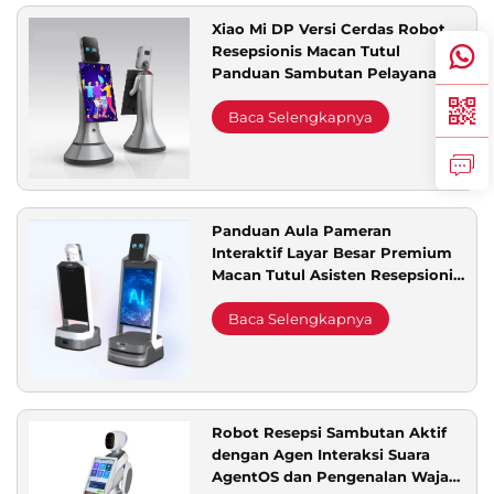
Xiao Mi DP Versi Cerdas Robot
Resepsionis Macan Tutul
Panduan Sambutan Pelayanan
untuk Aula Pameran Robot
Pelayanan
Baca Selengkapnya
Panduan Aula Pameran
Interaktif Layar Besar Premium
Macan Tutul Asisten Resepsionis
Depan dengan Pengarahan Jalan
Promosi
Baca Selengkapnya
Robot Resepsi Sambutan Aktif
dengan Agen Interaksi Suara
AgentOS dan Pengenalan Wajah