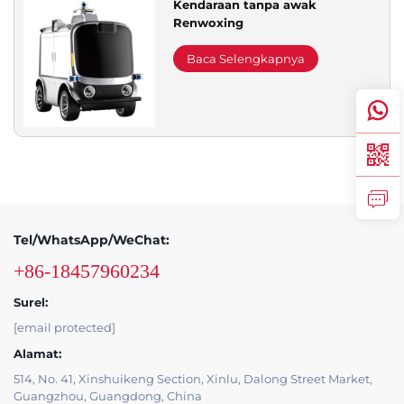
Kendaraan tanpa awak
Renwoxing
Dukungan Layanan
Baca Selengkapnya
Hubungi Kami
Tel/WhatsApp/WeChat:
+86-18457960234
Surel:
[email protected]
Alamat:
514, No. 41, Xinshuikeng Section, Xinlu, Dalong Street Market,
Guangzhou, Guangdong, China