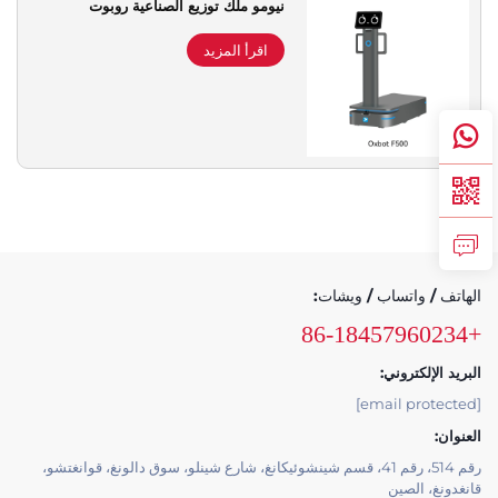
نيومو ملك توزيع الصناعية روبوت
دعم الخدمة
اقرأ المزيد
اتصل بنا
الهاتف / واتساب / ويشات:
+86-18457960234
البريد الإلكتروني:
[email protected]
العنوان:
رقم 514، رقم 41، قسم شينشوئيكانغ، شارع شينلو، سوق دالونغ، قوانغتشو،
قانغدونغ، الصين