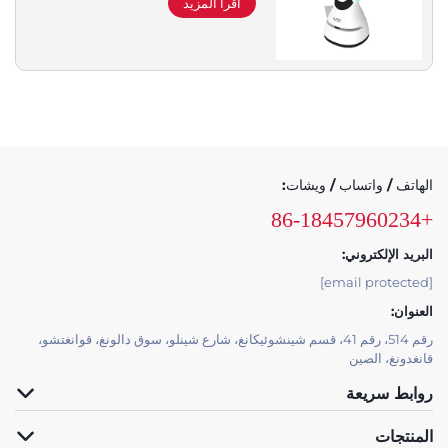
اقرأ المزيد
الهاتف / واتساب / ويشات:
+86-18457960234
البريد الإلكتروني:
[email protected]
العنوان:
رقم 514، رقم 41، قسم شينشوئيكانغ، شارع شينلو، سوق دالونغ، قوانغتشو،
قانغدونغ، الصين
روابط سريعة
المنتجات