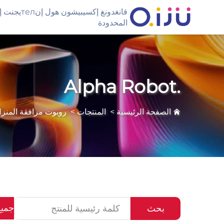
قانغدونغ إكسيبيشون
المحدودة
.Alpha Robot
الصفحة الرئيسية
>
المنتجات
>
روبوت مرافقة المنز
جميع
بحث