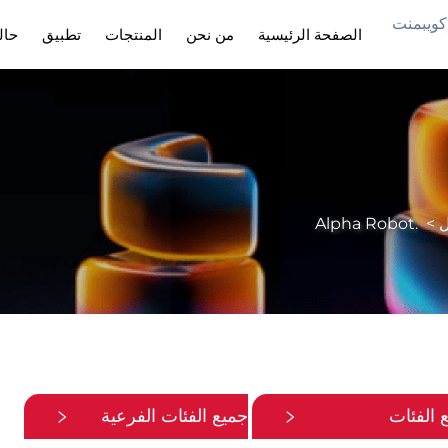
 هول إنтелيجنت إكويبمنت
الصفحة الرئيسية
من نحن
المنتجات
تطبيق
حال
ل
>
.Alpha Robot
 الفئات
جميع الفئات الفرعية