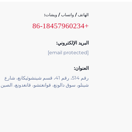
الهاتف / واتساب / ويشات:
+86-18457960234
البريد الإلكتروني:
[email protected]
العنوان:
رقم 514، رقم 41، قسم شينشوئيكانغ، شارع
شينلو، سوق دالونغ، قوانغتشو، قانغدونغ، الصين