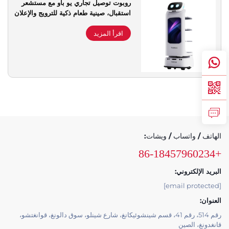
روبوت توصيل تجاري يو باو مع مستشعر
استقبال، صينية طعام ذكية للترويج والإعلان
دعم الخدمة
اقرأ المزيد
اتصل بنا
الهاتف / واتساب / ويشات:
+86-18457960234
البريد الإلكتروني:
[email protected]
العنوان:
رقم 514، رقم 41، قسم شينشوئيكانغ، شارع شينلو، سوق دالونغ، قوانغتشو،
قانغدونغ، الصين