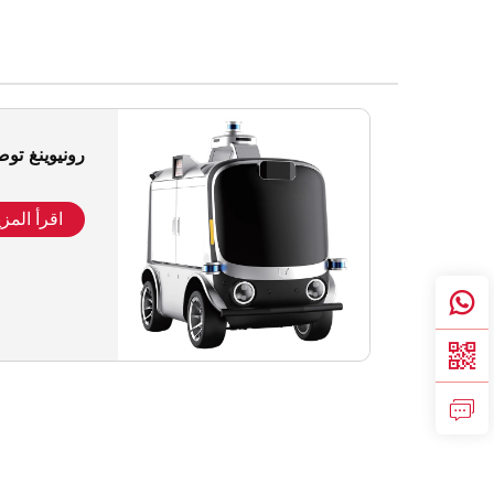
رونيوينغ توص
اقرأ المزي