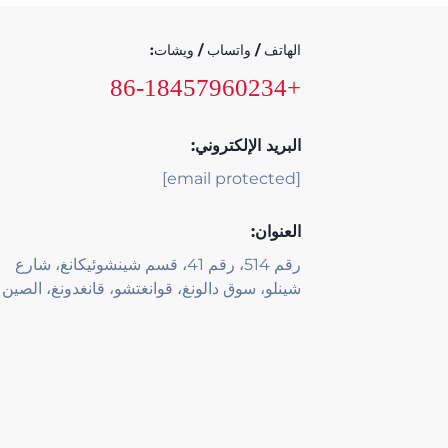
الهاتف / واتساب / ويشات:
+86-18457960234
البريد الإلكتروني:
[email protected]
العنوان:
رقم 514، رقم 41، قسم شينشوئيكانغ، شارع
شينلو، سوق دالونغ، قوانغتشو، قانغدونغ، الصين