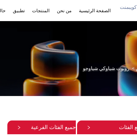
 هول إنтелيجنت إكويبمنت
الصفحة الرئيسية
من نحن
المنتجات
تطبيق
حال
>
روبوت شياوكي شياوجو
 الفئات
جميع الفئات الفرعية