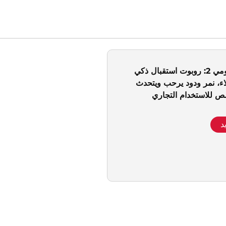
معرض شياومي 2: روبوت استقبال ذكي
اء، نمر ودود يرحب ويتحدث
خصص للاستخدام التجاري
د