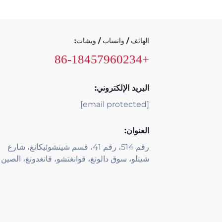
الهاتف / واتساب / ويشات:
+86-18457960234
البريد الإلكتروني:
[email protected]
العنوان:
رقم 514، رقم 41، قسم شينشوئيكانغ، شارع
شينلو، سوق دالونغ، قوانغتشو، قانغدونغ، الصين