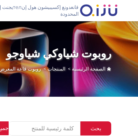
قانغدونغ إكسيبيشون
المحدودة
روبوت شياوكي شياوجو
الصفحة الرئيسية
>
المنتجات
>
روبوت قاعة المعرض
جميع
بحث