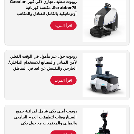
روبوت تنظيف تجاري ذكي كبير Gaoxian
Scrubber75، مكنسة كهربائية
دعم الخدمة
أوتوماتيكية بالكامل للفنادق والمكاتب
اقرأ المزيد
اتصل بنا
روبوت جول غير مأهول في الوقت الفعلي
لأمن المباني والمصانع للاستخدام الداخلي/
الخارجي وللتفتيش عن بُعد في المناطق
السياحية بالحدائق
اقرأ المزيد
روبوت أمني ذكي شامل لمراقبة جميع
السيناريوهات لتطبيقات الحرم الجامعي
والمباني والمجتمعات مع جول ذكي
مستقل كامـل