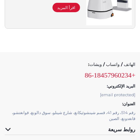
والممرضات الخاصة
اقرأ المزيد
الهاتف / واتساب / ويشات:
+86-18457960234
البريد الإلكتروني:
[email protected]
العنوان:
رقم 514، رقم 41، قسم شينشوئيكانغ، شارع شينلو، سوق دالونغ، قوانغتشو،
قانغدونغ، الصين
روابط سريعة