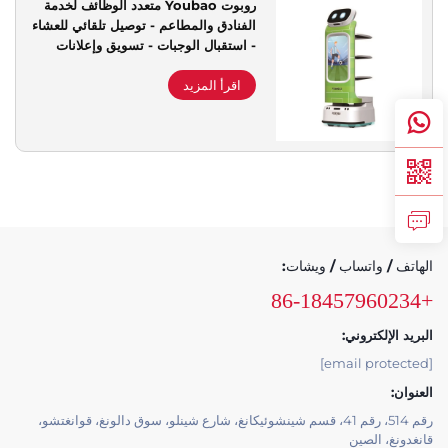
روبوت Youbao متعدد الوظائف لخدمة
الفنادق والمطاعم - توصيل تلقائي للعشاء
دعم الخدمة
- استقبال الوجبات - تسويق وإعلانات
اقرأ المزيد
اتصل بنا
الهاتف / واتساب / ويشات:
+86-18457960234
البريد الإلكتروني:
[email protected]
العنوان:
رقم 514، رقم 41، قسم شينشوئيكانغ، شارع شينلو، سوق دالونغ، قوانغتشو،
قانغدونغ، الصين