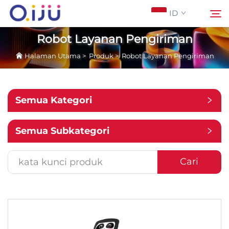
ID
Robot Layanan Pengiriman
Halaman Utama
>
Produk
>
Robot Layanan Pengiriman
Halaman Utama
Cari
Tentang Kami
Semua Kategori
Produk
Semua Subkategori
Aplikasi
Cari
Studi Kasus
Berita