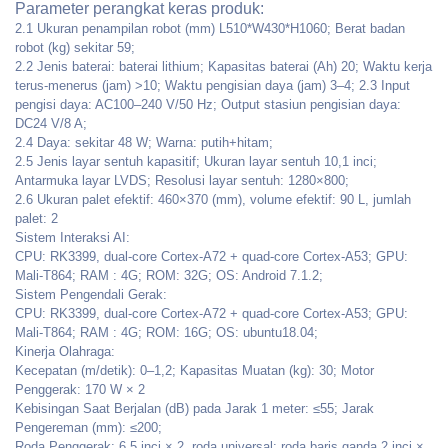
Parameter perangkat keras produk:
2.1 Ukuran penampilan robot (mm) L510*W430*H1060; Berat badan
robot (kg) sekitar 59;
2.2 Jenis baterai: baterai lithium; Kapasitas baterai (Ah) 20; Waktu kerja
terus-menerus (jam) >10; Waktu pengisian daya (jam) 3–4; 2.3 Input
pengisi daya: AC100–240 V/50 Hz; Output stasiun pengisian daya:
DC24 V/8 A;
2.4 Daya: sekitar 48 W; Warna: putih+hitam;
2.5 Jenis layar sentuh kapasitif; Ukuran layar sentuh 10,1 inci;
Antarmuka layar LVDS; Resolusi layar sentuh: 1280×800;
2.6 Ukuran palet efektif: 460×370 (mm), volume efektif: 90 L, jumlah
palet: 2
Sistem Interaksi AI:
CPU: RK3399, dual-core Cortex-A72 + quad-core Cortex-A53; GPU:
Mali-T864; RAM
: 4G; ROM: 32G; OS: Android 7.1.2;
Sistem Pengendali Gerak:
CPU: RK3399, dual-core Cortex-A72 + quad-core Cortex-A53; GPU:
Mali-T864; RAM
: 4G; ROM: 16G; OS: ubuntu18.04;
Kinerja Olahraga:
Kecepatan (m/detik): 0–1,2; Kapasitas Muatan (kg): 30; Motor
Penggerak: 170 W × 2
Kebisingan Saat Berjalan (dB) pada Jarak 1 meter:
≤55; Jarak
Pengereman (mm): ≤200;
Roda Penggerak: 6,5 inci × 2, roda universal: roda baris ganda 2 inci ×