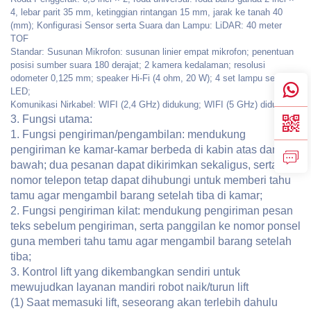
4, lebar parit 35 mm, ketinggian rintangan 15 mm, jarak ke tanah 40
(mm); Konfigurasi Sensor serta Suara dan Lampu: LiDAR: 40 meter
TOF
Standar: Susunan Mikrofon: susunan linier empat mikrofon; penentuan
posisi sumber suara 180 derajat; 2 kamera kedalaman; resolusi
odometer 0,125 mm; speaker Hi-Fi (4 ohm, 20 W); 4 set lampu sein
LED;
Komunikasi Nirkabel: WIFI (2,4 GHz) didukung; WIFI (5 GHz) didukung;
3. Fungsi utama:
1. Fungsi pengiriman/pengambilan: mendukung
pengiriman ke kamar-kamar berbeda di kabin atas dan
bawah; dua pesanan dapat dikirimkan sekaligus, serta
nomor telepon tetap dapat dihubungi untuk memberi tahu
tamu agar mengambil barang setelah tiba di kamar;
2. Fungsi pengiriman kilat: mendukung pengiriman pesan
teks sebelum pengiriman, serta panggilan ke nomor ponsel
guna memberi tahu tamu agar mengambil barang setelah
tiba;
3. Kontrol lift yang dikembangkan sendiri untuk
mewujudkan layanan mandiri robot naik/turun lift
(1) Saat memasuki lift, seseorang akan terlebih dahulu