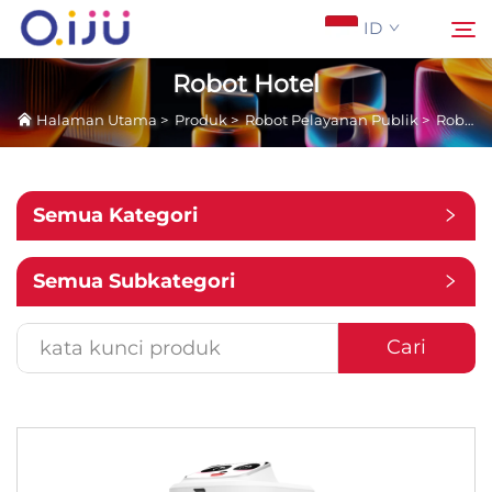
ID
Robot Hotel
Halaman Utama
>
Produk
>
Robot Pelayanan Publik
>
Robot Hotel
Halaman Utama
Cari
Tentang Kami
Semua Kategori
Produk
Semua Subkategori
Aplikasi
Cari
Studi Kasus
Berita