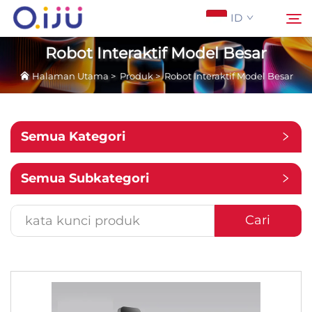
ID
Robot Interaktif Model Besar
Halaman Utama
>
Produk
>
Robot Interaktif Model Besar
Halaman Utama
Cari
Tentang Kami
Semua Kategori
Produk
Semua Subkategori
Aplikasi
Cari
Studi Kasus
Berita