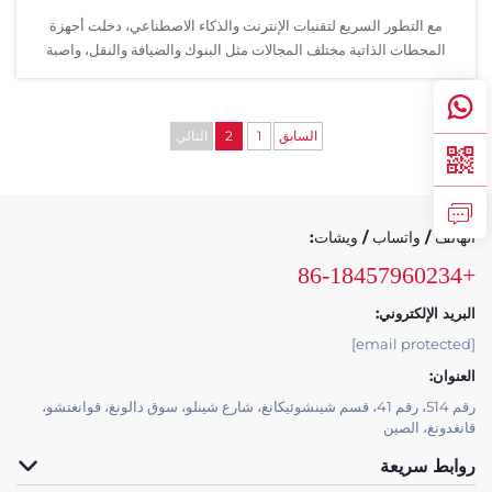
مع التطور السريع لتقنيات الإنترنت والذكاء الاصطناعي، دخلت أجهزة
دعم الخدمة
المحطات الذاتية مختلف المجالات مثل البنوك والضيافة والنقل، واصبة
نمط حياة يرغب المستهلكون في تجربته
اتصل بنا
السابق
1
2
التالي
الهاتف / واتساب / ويشات:
+86-18457960234
البريد الإلكتروني:
[email protected]
العنوان:
رقم 514، رقم 41، قسم شينشوئيكانغ، شارع شينلو، سوق دالونغ، قوانغتشو،
قانغدونغ، الصين
روابط سريعة