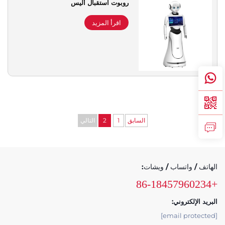
روبوت استقبال أليس
دعم الخدمة
اقرأ المزيد
اتصل بنا
السابق
1
2
التالي
الهاتف / واتساب / ويشات:
+86-18457960234
البريد الإلكتروني:
[email protected]