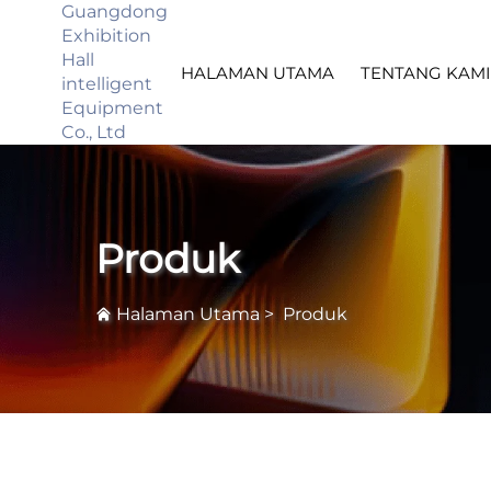
Guangdong
Exhibition
Hall
HALAMAN UTAMA
TENTANG KAMI
intelligent
Equipment
Co., Ltd
Produk
Halaman Utama
>
Produk