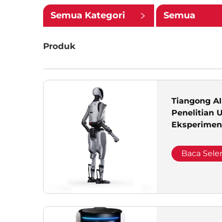
Semua Kategori
Semua
Subkategori
Produk
Tiangong AI
Penelitian 
Eksperimen
Nanny Kece
Aula Pamer
Baca Sel