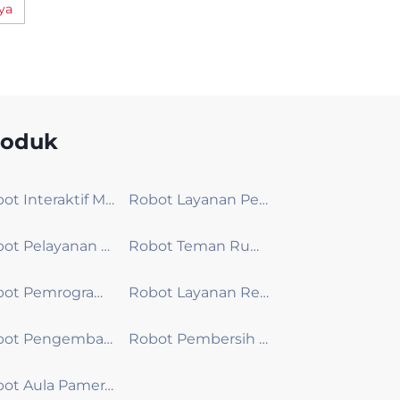
ya
roduk
Robot Interaktif Model Besar
Robot Layanan Pengiriman
Robot Pelayanan Publik
Robot Teman Rumah
Robot Pemrograman Edukasi
Robot Layanan Resepsionis
Robot Pengembangan Tampilan Kustom
Robot Pembersih Patroli
Robot Aula Pameran