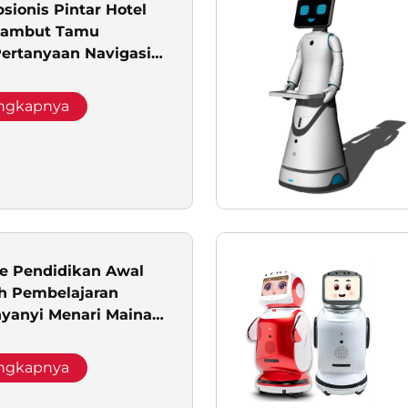
sionis Pintar Hotel
yambut Tamu
ertanyaan Navigasi
s Tempat Pengiriman
engkapnya
le Pendidikan Awal
h Pembelajaran
nyanyi Menari Mainan
iah Sempurna untuk
Layanan
engkapnya