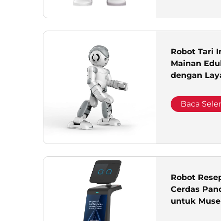
Robot Tari I
Mainan Edu
dengan Lay
Suara
Baca Sel
Robot Resep
Cerdas Pan
untuk Muse
Pameran Te