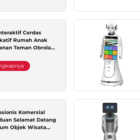
nteraktif Cerdas
katif Rumah Anak
anan Teman Obrolan
engkapnya
sionis Komersial
duan Selamat Datang
um Objek Wisata
knologi Sewa Robot