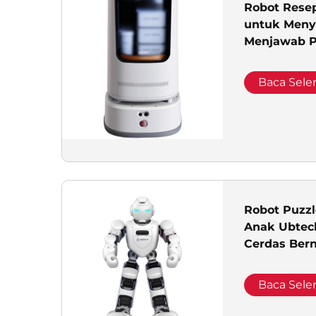
Robot Resep
untuk Men
Menjawab P
Resepsioni
Komersial
Baca Sel
Robot Puzz
Anak Ubtec
Cerdas Ber
Cerita Had
Peralatan 
Baca Sel