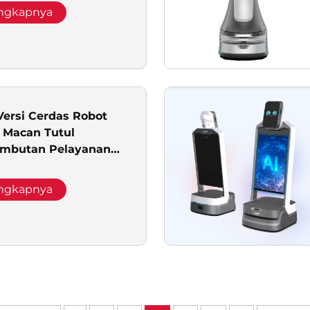
engkapnya
Versi Cerdas Robot
 Macan Tutul
mbutan Pelayanan
 Pameran Robot
engkapnya