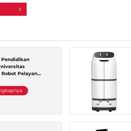
 Pendidikan
Universitas
 Robot Pelayan
rdasan Buatan untuk
an
engkapnya