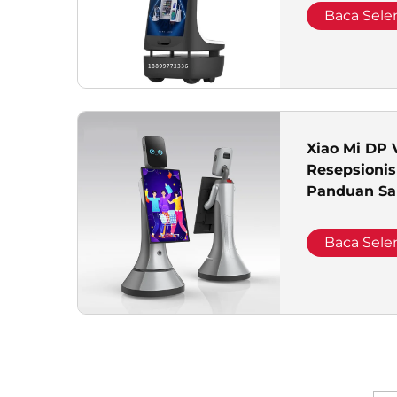
Baca Sel
Xiao Mi DP 
Resepsionis
Panduan Sa
untuk Aula
Pelayanan
Baca Sel