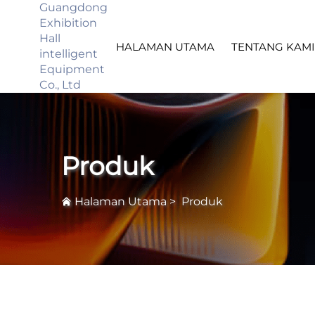
Guangdong
Exhibition
Hall
HALAMAN UTAMA
TENTANG KAMI
intelligent
Equipment
Co., Ltd
Produk
Halaman Utama
>
Produk