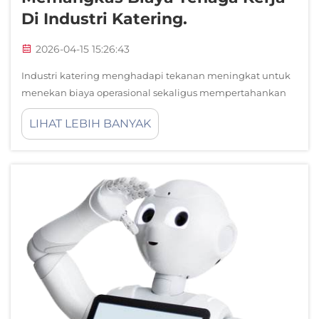
Di Industri Katering.
2026-04-15 15:26:43
Industri katering menghadapi tekanan meningkat untuk
menekan biaya operasional sekaligus mempertahankan
kualitas layanan, dengan biaya tenaga kerja
LIHAT LEBIH BANYAK
menyumbang 25–35% dari total anggaran operasional.
Robot pengantar makanan tanpa awak merupakan solusi
transformatif...