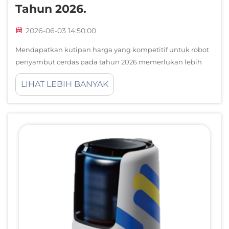
Tahun 2026.
2026-06-03 14:50:00
Mendapatkan kutipan harga yang kompetitif untuk robot
penyambut cerdas pada tahun 2026 memerlukan lebih
dari sekadar meminta daftar harga. Pasar solusi robot
LIHAT LEBIH BANYAK
penyambut cerdas telah tumbuh signifikan, sehingga
pembeli kini menghadapi beragam pilihan perangkat
keras...