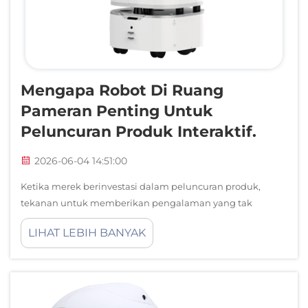
Dukungan Layanan
Hubungi Kami
Mengapa Robot Di Ruang
Pameran Penting Untuk
Peluncuran Produk Interaktif.
2026-06-04 14:51:00
Ketika merek berinvestasi dalam peluncuran produk,
tekanan untuk memberikan pengalaman yang tak
terlupakan dan interaktif belum pernah sebesar ini. Robot
LIHAT LEBIH BANYAK
di ruang pameran telah muncul sebagai alat penentu bagi
perusahaan yang ingin menonjol, melibatkan
pengunjung secara cerdas, dan...