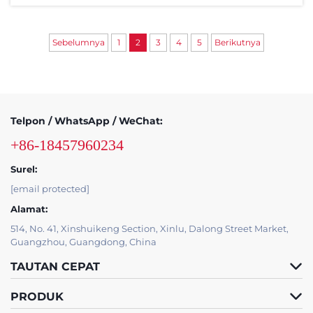
pameran...
Sebelumnya
1
2
3
4
5
Berikutnya
Telpon / WhatsApp / WeChat:
+86-18457960234
Surel:
[email protected]
Alamat:
514, No. 41, Xinshuikeng Section, Xinlu, Dalong Street Market,
Guangzhou, Guangdong, China
TAUTAN CEPAT
PRODUK