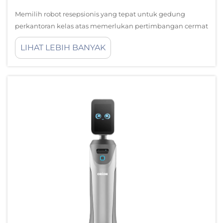
Memilih robot resepsionis yang tepat untuk gedung
perkantoran kelas atas memerlukan pertimbangan cermat
terhadap berbagai faktor teknis, operasional, dan terkait
LIHAT LEBIH BANYAK
merek yang secara langsung memengaruhi pengalaman
pengguna, prestise gedung, serta efisiensi operasional
jangka panjang...