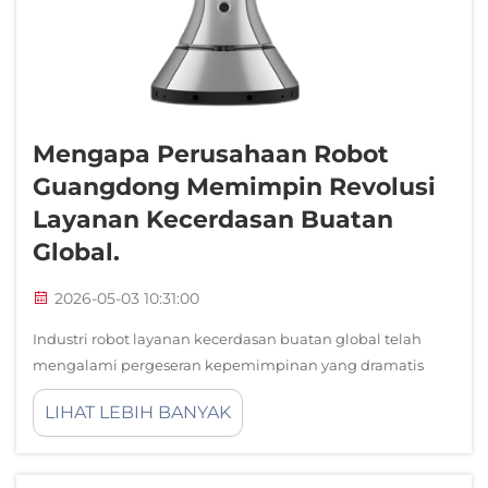
Mengapa Perusahaan Robot
Guangdong Memimpin Revolusi
Layanan Kecerdasan Buatan
Global.
2026-05-03 10:31:00
Industri robot layanan kecerdasan buatan global telah
mengalami pergeseran kepemimpinan yang dramatis
dalam satu dekade terakhir, dengan perusahaan robot
LIHAT LEBIH BANYAK
Guangdong muncul sebagai kekuatan dominan yang
mendorong inovasi, keunggulan manufaktur, dan
ekspansi pasar...