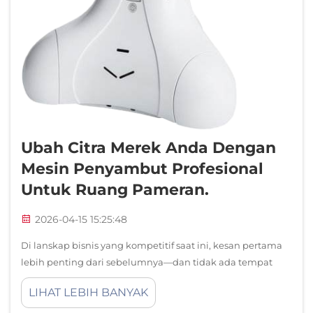
Ubah Citra Merek Anda Dengan
Mesin Penyambut Profesional
Untuk Ruang Pameran.
2026-04-15 15:25:48
Di lanskap bisnis yang kompetitif saat ini, kesan pertama
lebih penting dari sebelumnya—dan tidak ada tempat
yang lebih krusial daripada ruang pameran, di mana
LIHAT LEBIH BANYAK
perusahaan memamerkan inovasi dan kapabilitasnya.
Sebuah mesin penyambut profesional untuk ruang