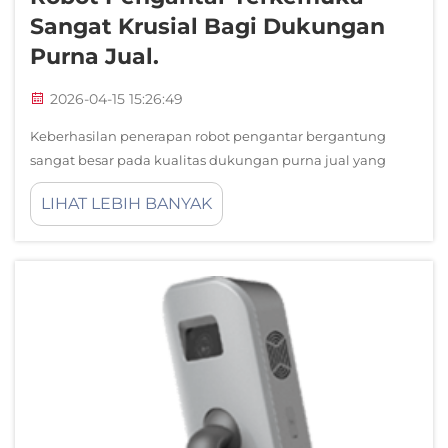
Sangat Krusial Bagi Dukungan
Purna Jual.
2026-04-15 15:26:49
Keberhasilan penerapan robot pengantar bergantung
sangat besar pada kualitas dukungan purna jual yang
diberikan oleh produsen. Meskipun spesifikasi produk awal
LIHAT LEBIH BANYAK
dan harga sering kali mendominasi keputusan pembelian,
keberhasilan operasional jangka panjang...