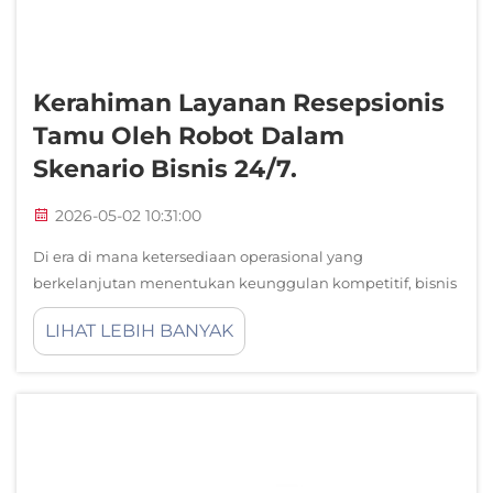
Kerahiman Layanan Resepsionis
Tamu Oleh Robot Dalam
Skenario Bisnis 24/7.
2026-05-02 10:31:00
Di era di mana ketersediaan operasional yang
berkelanjutan menentukan keunggulan kompetitif, bisnis
yang beroperasi selama 24 jam menghadapi tantangan
LIHAT LEBIH BANYAK
belum pernah terjadi sebelumnya dalam
mempertahankan keterlibatan pelanggan yang konsisten
dan berkualitas tinggi. Keramahan layanan resepsi tamu...