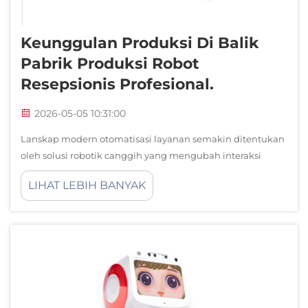
Keunggulan Produksi Di Balik
Pabrik Produksi Robot
Resepsionis Profesional.
2026-05-05 10:31:00
Lanskap modern otomatisasi layanan semakin ditentukan
oleh solusi robotik canggih yang mengubah interaksi
pelanggan di berbagai industri. Di jantung revolusi ini
LIHAT LEBIH BANYAK
terletak infrastruktur khusus dan keahlian yang tersedia
di...