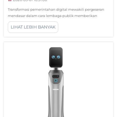
Transformasi pemerintahan digital mewakili pergeseran
mendasar dalam cara lembaga publik memberikan
layanan kepada warga negara, beralih dari proses
LIHAT LEBIH BANYAK
birokratis tradisional menuju pengalaman yang
disederhanakan dan didukung teknologi. Di jantung
transformasi ini...