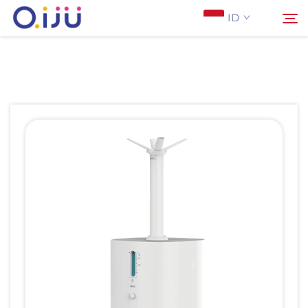
ID
Halaman Utama
Cari
Tentang Kami
Produk
Aplikasi
Studi Kasus
Berita