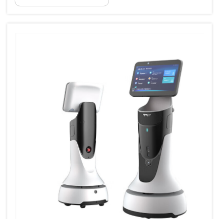
banyak pilihan robot penyambut memasuki ruang
komersial, mulai dari hotel hingga...