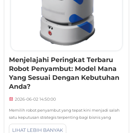
Menjelajahi Peringkat Terbaru
Robot Penyambut: Model Mana
Yang Sesuai Dengan Kebutuhan
Anda?
2026-06-02 14:50:00
Memilih robot penyambut yang tepat kini menjadi salah
satu keputusan strategis terpenting bagi bisnis yang
mengandalkan efisiensi meja depan dan pengalaman
LIHAT LEBIH BANYAK
pengunjung. Seiring berkembangnya pasar, semakin