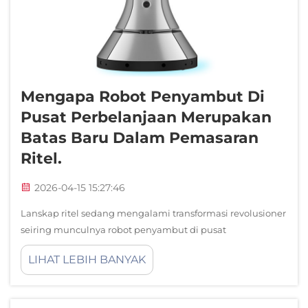
Mengapa Robot Penyambut Di
Pusat Perbelanjaan Merupakan
Batas Baru Dalam Pemasaran
Ritel.
2026-04-15 15:27:46
Lanskap ritel sedang mengalami transformasi revolusioner
seiring munculnya robot penyambut di pusat
perbelanjaan sebagai alat pemasaran yang mengubah
LIHAT LEBIH BANYAK
aturan main dan mendefinisikan ulang keterlibatan
pelanggan. Sistem kecerdasan buatan canggih ini secara
mendasar mengalami perubahan...