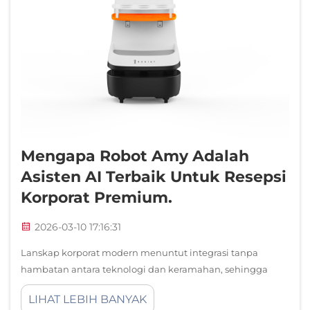
Mengapa Robot Amy Adalah
Asisten AI Terbaik Untuk Resepsi
Korporat Premium.
2026-03-10 17:16:31
Lanskap korporat modern menuntut integrasi tanpa
hambatan antara teknologi dan keramahan, sehingga
robot asisten AI menjadi komponen tak tergantikan di
LIHAT LEBIH BANYAK
lingkungan resepsi premium. Saat perusahaan berupaya