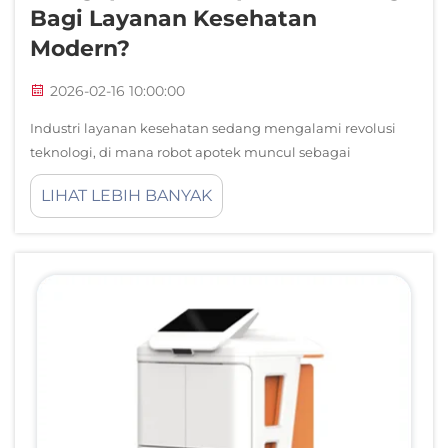
Bagi Layanan Kesehatan
Modern?
2026-02-16 10:00:00
Industri layanan kesehatan sedang mengalami revolusi
teknologi, di mana robot apotek muncul sebagai
komponen krusial di fasilitas medis modern. Sistem
LIHAT LEBIH BANYAK
otomatis canggih ini mengubah cara obat-obatan
didistribusikan, dikelola, dan ...