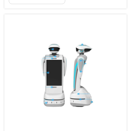
terhadap keselamatan pasien. Integrasi robot apotek ke
dalam fasilitas layanan kesehatan merupakan langkah
revolusioner...