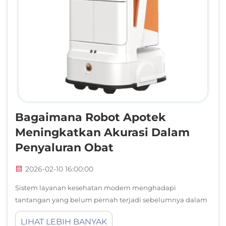
Bagaimana Robot Apotek
Meningkatkan Akurasi Dalam
Penyaluran Obat
2026-02-10 16:00:00
Sistem layanan kesehatan modern menghadapi
tantangan yang belum pernah terjadi sebelumnya dalam
pengelolaan obat, di mana kesalahan manusia dalam
LIHAT LEBIH BANYAK
penyaluran obat farmasi menimbulkan risiko signifikan