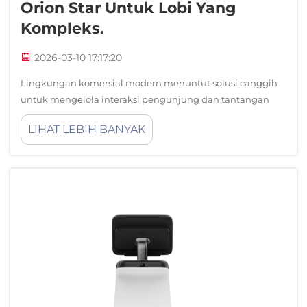
Orion Star Untuk Lobi Yang
Kompleks.
2026-03-10 17:17:20
Lingkungan komersial modern menuntut solusi canggih
untuk mengelola interaksi pengunjung dan tantangan
navigasi, khususnya di ruang lobi yang kompleks di mana
LIHAT LEBIH BANYAK
rambu statis konvensional sering kali tidak memadai.
Robot Orion Star mewakili sebuah revolusi...