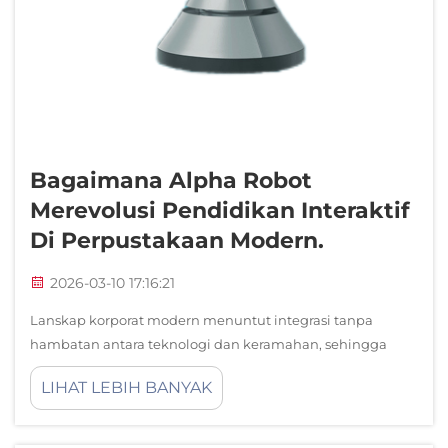
Bagaimana Alpha Robot
Merevolusi Pendidikan Interaktif
Di Perpustakaan Modern.
2026-03-10 17:16:21
Lanskap korporat modern menuntut integrasi tanpa
hambatan antara teknologi dan keramahan, sehingga
robot asisten AI menjadi komponen tak tergantikan di
LIHAT LEBIH BANYAK
lingkungan resepsi premium. Saat perusahaan berupaya
menciptakan kesan pertama yang tak terlupakan, peran...