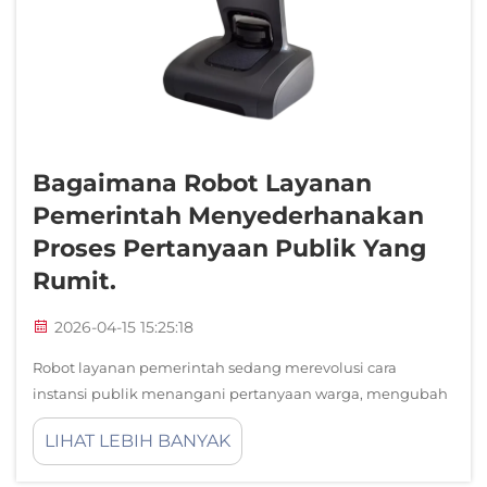
Dukungan Layanan
Hubungi Kami
Bagaimana Robot Layanan
Pemerintah Menyederhanakan
Proses Pertanyaan Publik Yang
Rumit.
2026-04-15 15:25:18
Robot layanan pemerintah sedang merevolusi cara
instansi publik menangani pertanyaan warga, mengubah
proses-proses tradisional yang rumit dan memakan waktu
LIHAT LEBIH BANYAK
menjadi interaksi yang terstruktur dan efisien. Sistem
otomatis cerdas ini berfungsi sebagai titik...