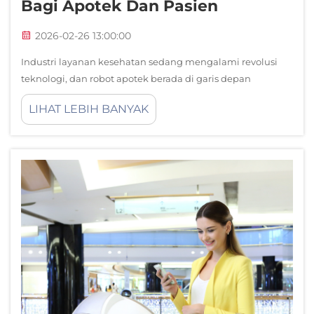
Bagi Apotek Dan Pasien
2026-02-26 13:00:00
Industri layanan kesehatan sedang mengalami revolusi
teknologi, dan robot apotek berada di garis depan
transformasi ini. Sistem otomatis canggih ini merevolusi
LIHAT LEBIH BANYAK
cara kerja apotek, memberikan akurasi yang belum
pernah terjadi sebelumnya, ...