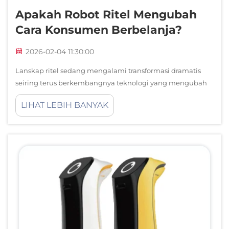
Apakah Robot Ritel Mengubah
Cara Konsumen Berbelanja?
2026-02-04 11:30:00
Lanskap ritel sedang mengalami transformasi dramatis
seiring terus berkembangnya teknologi yang mengubah
cara bisnis berinteraksi dengan pelanggan. Di antara
LIHAT LEBIH BANYAK
perkembangan paling signifikan dalam beberapa tahun
terakhir, robot ritel muncul sebagai alat canggih yang
tidak hanya efisien, tetapi juga menarik...