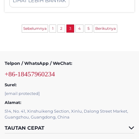
LIHAT LEBIH BANYAK
keberhasilan bisnis. Di antara inovasi paling transformatif
yang kini merambah pusat-pusat perbelanjaan, depart...
Sebelumnya
1
2
3
4
5
Berikutnya
Telpon / WhatsApp / WeChat:
+86-18457960234
Surel:
[email protected]
Alamat:
514, No. 41, Xinshuikeng Section, Xinlu, Dalong Street Market,
Guangzhou, Guangdong, China
TAUTAN CEPAT