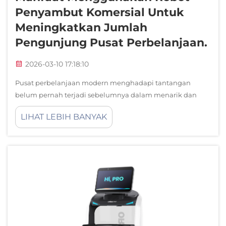
Penyambut Komersial Untuk
Meningkatkan Jumlah
Pengunjung Pusat Perbelanjaan.
2026-03-10 17:18:10
Pusat perbelanjaan modern menghadapi tantangan
belum pernah terjadi sebelumnya dalam menarik dan
mempertahankan pelanggan di dunia yang semakin
LIHAT LEBIH BANYAK
digital. Metode pemasaran konvensional dan tampilan
statis tidak lagi cukup untuk menarik perhatian konsumen
yang melek teknologi...