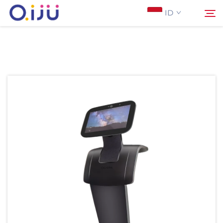
ID
Halaman Utama
Cari
Tentang Kami
Produk
Aplikasi
Studi Kasus
Berita