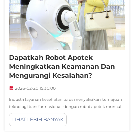
Dapatkah Robot Apotek
Meningkatkan Keamanan Dan
Mengurangi Kesalahan?
2026-02-20 15:30:00
Industri layanan kesehatan terus menyaksikan kemajuan
teknologi transformasional, dengan robot apotek muncul
sebagai solusi kritis untuk meningkatkan keselamatan
LIHAT LEBIH BANYAK
obat dan mengurangi kesalahan manusia. Sistem
otomatis canggih ini sedang merevolusi...