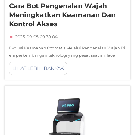
Cara Bot Pengenalan Wajah
Meningkatkan Keamanan Dan
Kontrol Akses
2025-09-05 09:39:04
Evolusi Keamanan Otomatis Melalui Pengenalan Wajah Di
era perkembangan teknologi yang pesat saat ini, face
recognition bots telah menjadi fondasi dalam infrastruktur
LIHAT LEBIH BANYAK
keamanan modern. Sistem canggih ini menggabungkan
kecerdasan...