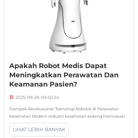
Apakah Robot Medis Dapat
Meningkatkan Perawatan Dan
Keamanan Pasien?
2025-09-26 09:40:24
Dampak Revolusioner Teknologi Robotik di Perawatan
Kesehatan Modern Industri kesehatan sedang memasuki
era transformasi ketika robot medis semakin menjadi
LIHAT LEBIH BANYAK
bagian integral dari pemberian perawatan kepada pasien.