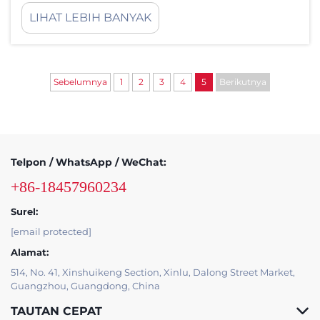
robot komersial telah menjadi fondasi dalam keunggulan
LIHAT LEBIH BANYAK
industri dan operasional. Mesin-mesin canggih ini sedang
mengubah cara perusahaan mendekati...
Sebelumnya
1
2
3
4
5
Berikutnya
Telpon / WhatsApp / WeChat:
+86-18457960234
Surel:
[email protected]
Alamat:
514, No. 41, Xinshuikeng Section, Xinlu, Dalong Street Market,
Guangzhou, Guangdong, China
TAUTAN CEPAT