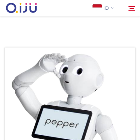
ID
Halaman Utama
Cari
Tentang Kami
Produk
Aplikasi
Studi Kasus
Berita