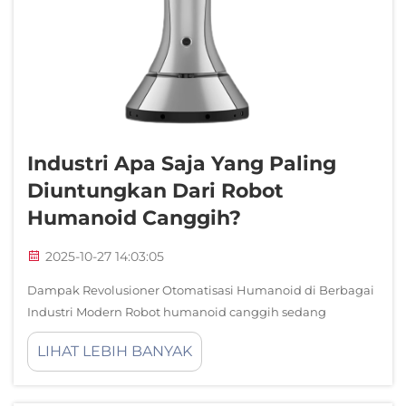
Industri Apa Saja Yang Paling
Diuntungkan Dari Robot
Humanoid Canggih?
2025-10-27 14:03:05
Dampak Revolusioner Otomatisasi Humanoid di Berbagai
Industri Modern Robot humanoid canggih sedang
mengubah lanskap bisnis dengan cara yang sebelumnya
LIHAT LEBIH BANYAK
hanya terbatas dalam fiksi ilmiah. Mesin-mesin canggih
ini, dirancang untuk meniru bentuk dan c...