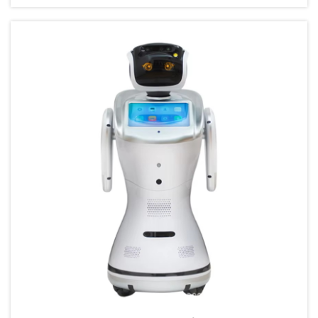
Mesin canggih ini sedang merevolusi segala hal...