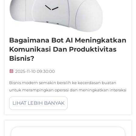
Bagaimana Bot AI Meningkatkan
Komunikasi Dan Produktivitas
Bisnis?
2025-11-10 09:30:00
Bisnis modern semakin beralih ke kecerdasan buatan
untuk merampingkan operasi dan meningkatkan interaksi
pelanggan. Bot AI telah muncul sebagai alat yang kuat
LIHAT LEBIH BANYAK
yang merevolusi cara organisasi berkomunikasi secara
internal maupun eksternal sambil ...