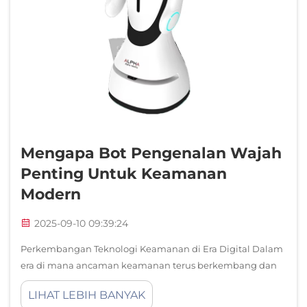
Mengapa Bot Pengenalan Wajah
Penting Untuk Keamanan
Modern
2025-09-10 09:39:24
Perkembangan Teknologi Keamanan di Era Digital Dalam
era di mana ancaman keamanan terus berkembang dan
semakin canggih, face recognition bots telah muncul
LIHAT LEBIH BANYAK
sebagai solusi inovatif yang mengubah cara kita