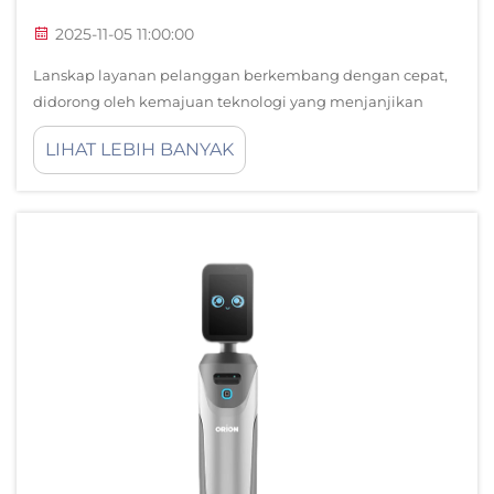
2025-11-05 11:00:00
Lanskap layanan pelanggan berkembang dengan cepat,
didorong oleh kemajuan teknologi yang menjanjikan
waktu respons lebih cepat dan interaksi yang lebih cerdas.
LIHAT LEBIH BANYAK
Organisasi di berbagai industri sedang menemukan
bahwa model layanan pelanggan tradisional...