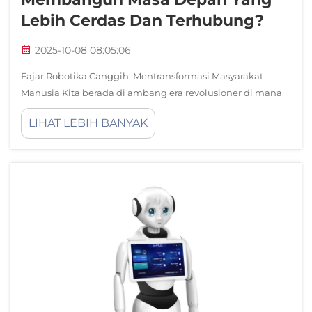
Lebih Cerdas Dan Terhubung?
2025-10-08 08:05:06
Fajar Robotika Canggih: Mentransformasi Masyarakat
Manusia Kita berada di ambang era revolusioner di mana
robot humanoid berubah dari fiksi ilmiah menjadi
LIHAT LEBIH BANYAK
kenyataan. Mesin canggih ini, dirancang untuk
mencerminkan bentuk dan kemampuan manusia...