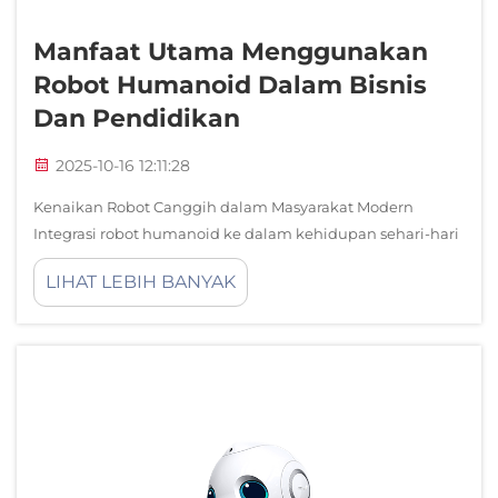
Manfaat Utama Menggunakan
Robot Humanoid Dalam Bisnis
Dan Pendidikan
2025-10-16 12:11:28
Kenaikan Robot Canggih dalam Masyarakat Modern
Integrasi robot humanoid ke dalam kehidupan sehari-hari
mewakili salah satu lompatan teknologi paling signifikan
LIHAT LEBIH BANYAK
pada abad ke-21. Mesin canggih ini, dirancang untuk
meniru bentuk dan perilaku manusia...