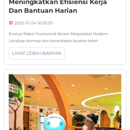
Meningkatkan Efisiensi Kerja
Dan Bantuan Harian
2025-10-24 16:03:05
Evolusi Robot Humanoid dalam Masyarakat Modern.
Lanskap otomasi dan kecerdasan buatan telah
mengalami transformasi luar biasa dengan munculnya
LIHAT LEBIH BANYAK
robot humanoid. Mesin-mesin canggih ini, dirancang
untuk meniru bentuk manusia...