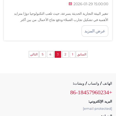
2026-01-29 15:00:00
تتغير البيئة التجارية الحديثة بسرعة، حيث تلعب التكنولوجيا دورًا متزايد
الأهمية في تشكيل تجارب العملاء ودفع نجاح الأعمال. من بين أكثر
الابتكارات تحويلًا التي تحدث موجات في مراكز التسوق، الإدارات...
عرض المزيد
السابق
1
2
3
4
5
التالي
الهاتف / واتساب / ويشات:
+86-18457960234
البريد الإلكتروني:
[email protected]
العنوان: