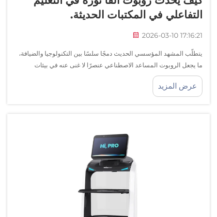
كيف يُحدث روبوت ألفا ثورةً في التعليم
التفاعلي في المكتبات الحديثة.
2026-03-10 17:16:21
يتطلّب المشهد المؤسسي الحديث دمجًا سلسًا بين التكنولوجيا والضيافة،
ما يجعل الروبوت المساعد الاصطناعي عنصرًا لا غنى عنه في بيئات
الاستقبال الراقية. ومع سعي الشركات إلى خلق انطباعات أولى لا تُنسى،
عرض المزيد
فإن الدور...