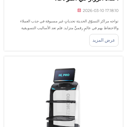
2026-03-10 17:18:10
تواجه مراكز التسوّق الحديثة تحدياتٍ غير مسبوقة في جذب العملاء
والاحتفاظ بهم في عالمٍ رقميٍّ متزايد. فلم تعد الأساليب التسويقية
التقليدية والعروض الثابتة كافيةً لاستقطاب انتباه المستهلكين المتمرسين
عرض المزيد
تكنولوجيًّا الذين...