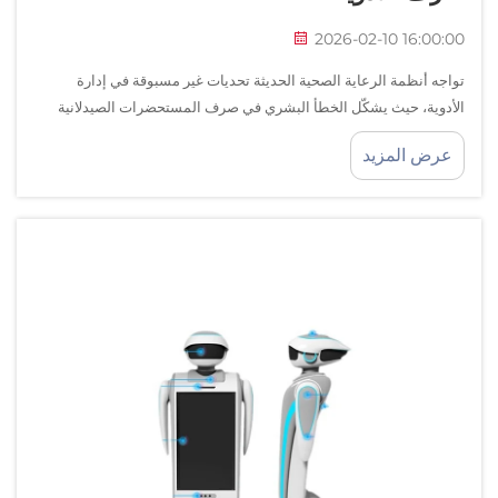
2026-02-10 16:00:00
تواجه أنظمة الرعاية الصحية الحديثة تحديات غير مسبوقة في إدارة
الأدوية، حيث يشكّل الخطأ البشري في صرف المستحضرات الصيدلانية
مخاطر جسيمة على سلامة المرضى. ويمثّل دمج روبوتات الصيدليات في
عرض المزيد
المرافق الصحية حلاً ثورياً لمعالجة هذه التحديات...