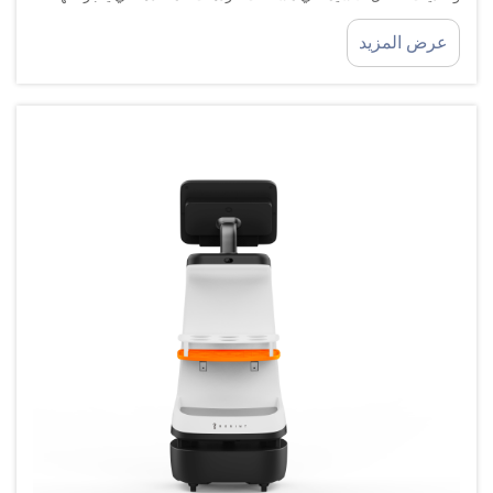
غالبًا التوجيه الثابت التقليدي. ويمثّل روبوت أوريون ستار ثورةً...
عرض المزيد