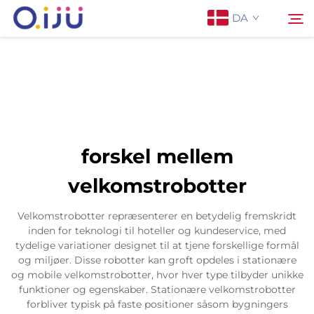
DA
Forside
Søg
Om os
forskel mellem
Produkter
velkomstrobotter
Anvendelse
Velkomstrobotter repræsenterer en betydelig fremskridt
inden for teknologi til hoteller og kundeservice, med
tydelige variationer designet til at tjene forskellige formål
Sag
og miljøer. Disse robotter kan groft opdeles i stationære
og mobile velkomstrobotter, hvor hver type tilbyder unikke
funktioner og egenskaber. Stationære velkomstrobotter
Nyheder
forbliver typisk på faste positioner såsom bygningers