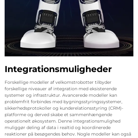
Integrationsmuligheder
Forskellige modeller af velkomstrobotter tilbyder
forskellige niveauer af integration med eksisterende
systemer og infrastruktur. Avancerede modeller kan
problemfrit forbindes med bygningsstyringssystemer,
sikkerhedsprotokoller og kunderelationsstyring (CRM)-
platforme og derved skabe et sammenhængende
operationelt økosystem. Denne integrationsmulighed
muliggør deling af data i realtid og koordinerede
reaktioner på besøgendes behov. Nogle modeller kan også