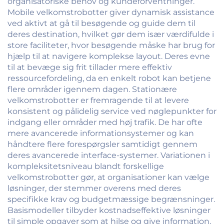
organisatoriske behov og kundeforventninger.
Mobile velkomstrobotter giver dynamisk assistance
ved aktivt at gå til besøgende og guide dem til
deres destination, hvilket gør dem især værdifulde i
store faciliteter, hvor besøgende måske har brug for
hjælp til at navigere komplekse layout. Deres evne
til at bevæge sig frit tillader mere effektiv
ressourcefordeling, da en enkelt robot kan betjene
flere områder igennem dagen. Stationære
velkomstrobotter er fremragende til at levere
konsistent og pålidelig service ved nøglepunkter for
indgang eller områder med høj trafik. De har ofte
mere avancerede informationsystemer og kan
håndtere flere forespørgsler samtidigt gennem
deres avancerede interface-systemer. Variationen i
kompleksitetsniveau blandt forskellige
velkomstrobotter gør, at organisationer kan vælge
løsninger, der stemmer overens med deres
specifikke krav og budgetmæssige begrænsninger.
Basismodeller tilbyder kostnadseffektive løsninger
til simple opgaver som at hilse og give information,